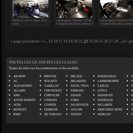
BMW @ 24h du Mans 2010 -
Lamborghini Gallardo LP560-
Lamborghini Gallardo LP5
pesée
4 SuperTrofeo blanc intérieur 3
4 SuperTrofeo blanc intérie
« page précédente
-
1
...
15
16
17
18
19
20
21
22
23
24
25
26
27
28
...
33
-
pa
TOUTES LES GT, TOUTES LES CLASSIC
Toutes les infos sur les constructeurs et les modèles.
ABARTH
BRISTOL
DELAGE
KOENIGSEGG
N
AC
BUGATTI
DELAHAYE
LAMBORGHINI
P
ALFA ROMEO
CADILLAC
FACEL VEGA
LANCIA
ALLARD
CHEVROLET
FERRARI
LOTUS
AMG
CHRYSLER
FISKER
MASERATI
ASTON MARTIN
CITROEN
FORD
MAYBACH
AUDI
COOPER
ISO RIVOLTA
MCLAREN
BENTLEY
DAIMLER
JAGUAR
MERCEDES BENZ
BMW
DE TOMASO
JENSEN
MORGAN