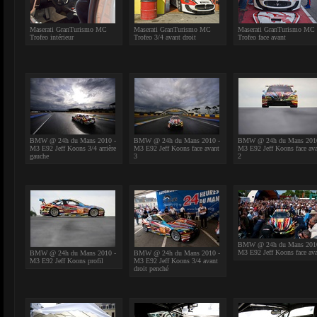
Maserati GranTurismo MC
Maserati GranTurismo MC
Maserati GranTurismo MC
Trofeo intérieur
Trofeo 3/4 avant droit
Trofeo face avant
BMW @ 24h du Mans 2010 -
BMW @ 24h du Mans 2010 -
BMW @ 24h du Mans 2010
M3 E92 Jeff Koons 3/4 arrière
M3 E92 Jeff Koons face avant
M3 E92 Jeff Koons face av
gauche
3
2
BMW @ 24h du Mans 2010
M3 E92 Jeff Koons face av
BMW @ 24h du Mans 2010 -
BMW @ 24h du Mans 2010 -
M3 E92 Jeff Koons profil
M3 E92 Jeff Koons 3/4 avant
droit penché