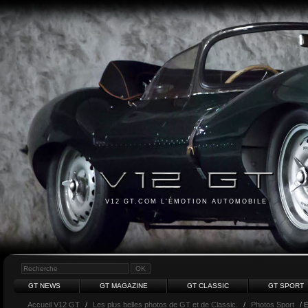
V12 GT.COM L'ÉMOTION AUTOMOBILE
GT NEWS
GT MAGAZINE
GT CLASSIC
GT SPORT
Accueil V12 GT
/
Les plus belles photos de GT et de Classic.
/
Photos Sport
/ 