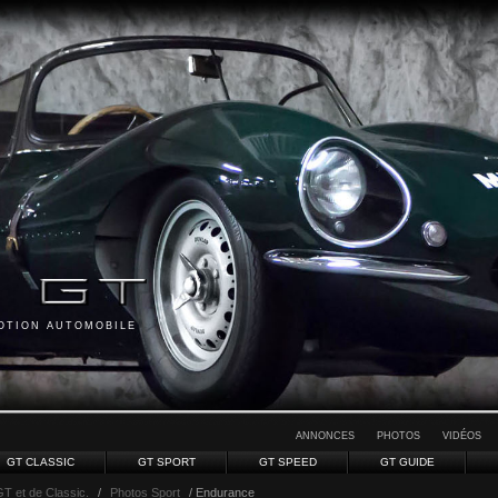
MOTION AUTOMOBILE
ANNONCES
PHOTOS
VIDÉOS
GT CLASSIC
GT SPORT
GT SPEED
GT GUIDE
GT et de Classic.
/
Photos Sport
/ Endurance