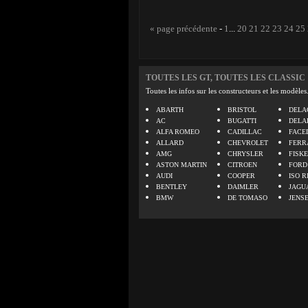
« page précédente
-
1
...
20
21
22
23
24
25
TOUTES LES GT, TOUTES LES CLASSIC
Toutes les infos sur les constructeurs et les modèles
ABARTH
BRISTOL
DELA
AC
BUGATTI
DELA
ALFA ROMEO
CADILLAC
FACE
ALLARD
CHEVROLET
FERR
AMG
CHRYSLER
FISK
ASTON MARTIN
CITROEN
FORD
AUDI
COOPER
ISO R
BENTLEY
DAIMLER
JAGU
BMW
DE TOMASO
JENS