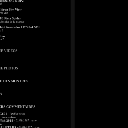
Monza SP1 & SP2
sé
Chiron Sky View
vec vue
88 Pista Spider
abriolet de la marque
ini Aventador LP770-4 SVJ
u J
Divo
le ?
IE VIDEOS
IE PHOTOS
TE DES MONTRES
A
ERS COMMENTAIRES
 G601
- jamijoe
(5/04)
oiture suisse
fith 2018
- 01/01/1967
(14/10)
67
991 GT2 RS
- 01/01/1967
(14/10)