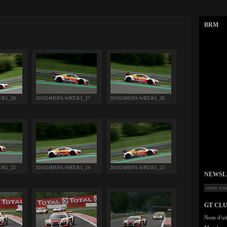
BRM
-R1_28
201024HSPA-WRT-R1_27
201024HSPA-WRT-R1_26
-R1_25
201024HSPA-WRT-R1_24
201024HSPA-WRT-R1_23
NEWSLET
GT CL
Nom d'uti