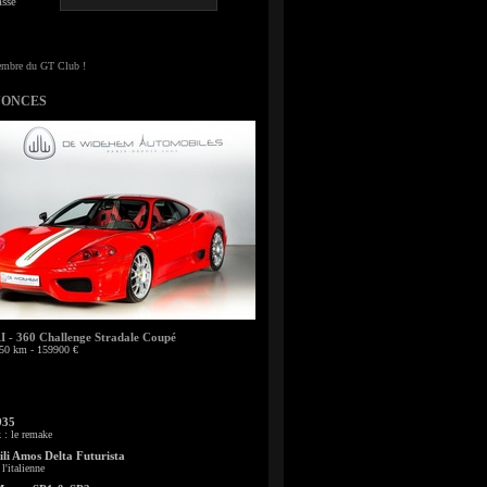
sse
NONCES
- 360 Challenge Stradale Coupé
50 km - 159900 €
935
: le remake
li Amos Delta Futurista
l'italienne