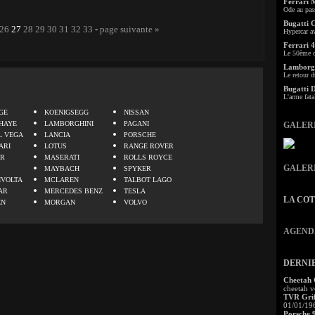
Ferrari 
Ode au pas
Bugatti 
26
27
28
29
30
31
32
33
-
page suivante »
Hypercar a
Ferrari 4
Le 50ème c
Lamborgh
Le retour d
Bugatti 
.
L'arme fata
GE
KOENIGSEGG
NISSAN
HAYE
LAMBORGHINI
PAGANI
GALER
L VEGA
LANCIA
PORSCHE
ARI
LOTUS
RANGE ROVER
ER
MASERATI
ROLLS ROYCE
GALER
MAYBACH
SPYKER
IVOLTA
MCLAREN
TALBOT LAGO
AR
MERCEDES BENZ
TESLA
LA CO
EN
MORGAN
VOLVO
AGEND
DERNI
Cheetah
cheetah v
TVR Grif
01/01/19
Porsche 