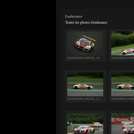
Endurance
Toutes les photos d'endurance
201024HSPA-WRT-R1_29
201024HSPA-WRT
201024HSPA-WRT-R1_25
201024HSPA-WRT