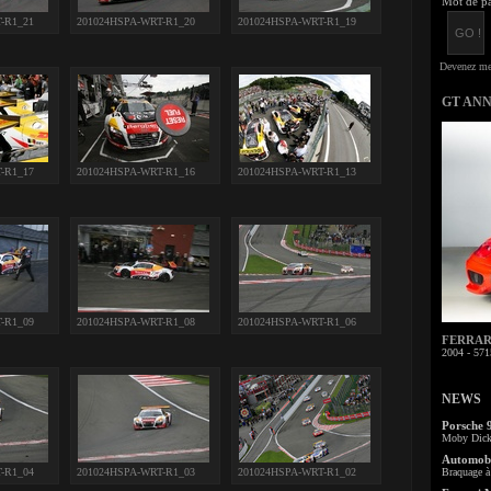
Mot de pa
-R1_21
201024HSPA-WRT-R1_20
201024HSPA-WRT-R1_19
GT AN
-R1_17
201024HSPA-WRT-R1_16
201024HSPA-WRT-R1_13
-R1_09
201024HSPA-WRT-R1_08
201024HSPA-WRT-R1_06
FERRARI 
2004 - 571
NEWS
Porsche 
Moby Dick 
Automobi
-R1_04
201024HSPA-WRT-R1_03
201024HSPA-WRT-R1_02
Braquage à 