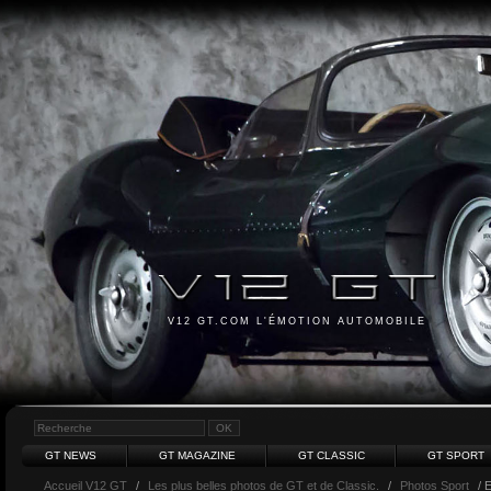
V12 GT.COM L'ÉMOTION AUTOMOBILE
GT NEWS
GT MAGAZINE
GT CLASSIC
GT SPORT
Accueil V12 GT
/
Les plus belles photos de GT et de Classic.
/
Photos Sport
/ 