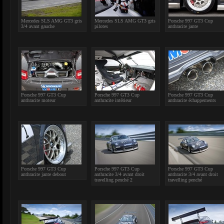
Mercedes SLS AMG GT3 gris
Mercedes SLS AMG GT3 gris
Porsche 997 GT3 Cup
3/4 avant gauche
pilotes
anthracite jante
Porsche 997 GT3 Cup
Porsche 997 GT3 Cup
Porsche 997 GT3 Cup
anthracite moteur
anthracite intérieur
anthracite échappements
Porsche 997 GT3 Cup
Porsche 997 GT3 Cup
Porsche 997 GT3 Cup
anthracite jante debout
anthracite 3/4 avant droit
anthracite 3/4 avant droit
travelling penché 2
travelling penché