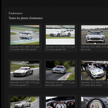
Endurance
Toutes les photos d'endurance
Mercedes SLS AMG GT3 gris
Mercedes SLS AMG GT3 gris
Mercedes SLS AMG GT3 g
3/4 arrière droit filé penché
3/4 avant gauche filé
face avant
Mercedes SLS AMG GT3 gris
Mercedes SLS AMG GT3 gris
Mercedes SLS AMG GT3 g
3/4 avant gauche 2
face avant penché
3/4 avant droit stands