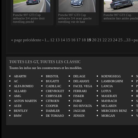
Porsche 997 GT3 Cup
Porsche 997 GT3 Cup
Porsche 997 GT3 Cup
anthracite 3/4 arrière droit
anthracite 3/4 avant gauche
anthracite face arrière pench
travelling penché
travelling vue de haut
« page précédente
-
1
...
12
13
14
15
16
17
18
19
20
21
22
23
24
25
...
33
-
pa
TOUTES LES GT, TOUTES LES CLASSIC
Toutes les infos sur les constructeurs et les modèles.
ABARTH
BRISTOL
DELAGE
KOENIGSEGG
N
AC
BUGATTI
DELAHAYE
LAMBORGHINI
P
ALFA ROMEO
CADILLAC
FACEL VEGA
LANCIA
ALLARD
CHEVROLET
FERRARI
LOTUS
AMG
CHRYSLER
FISKER
MASERATI
ASTON MARTIN
CITROEN
FORD
MAYBACH
AUDI
COOPER
ISO RIVOLTA
MCLAREN
BENTLEY
DAIMLER
JAGUAR
MERCEDES BENZ
BMW
DE TOMASO
JENSEN
MORGAN