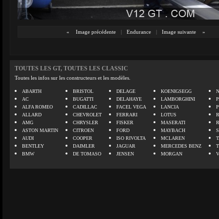
«
Image précédente
|
Endurance
|
Image suivante
»
TOUTES LES GT, TOUTES LES CLASSIC
Toutes les infos sur les constructeurs et les modèles.
ABARTH
BRISTOL
DELAGE
KOENIGSEGG
N
AC
BUGATTI
DELAHAYE
LAMBORGHINI
P
ALFA ROMEO
CADILLAC
FACEL VEGA
LANCIA
ALLARD
CHEVROLET
FERRARI
LOTUS
AMG
CHRYSLER
FISKER
MASERATI
ASTON MARTIN
CITROEN
FORD
MAYBACH
AUDI
COOPER
ISO RIVOLTA
MCLAREN
BENTLEY
DAIMLER
JAGUAR
MERCEDES BENZ
BMW
DE TOMASO
JENSEN
MORGAN