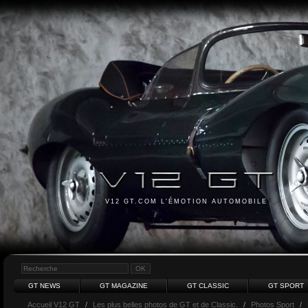
V12 GT.COM L'ÉMOTION AUTOMOBILE
GT NEWS
GT MAGAZINE
GT CLASSIC
GT SPORT
Accueil V12 GT
/
Les plus belles photos de GT et de Classic.
/
Photos Sport
/