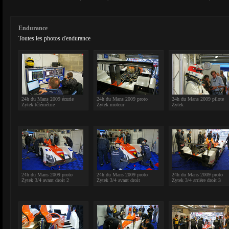
Endurance
Toutes les photos d'endurance
24h du Mans 2009 écurie
24h du Mans 2009 proto
24h du Mans 2009 pilote
Zytek télémétrie
Zytek moteur
Zytek
24h du Mans 2009 proto
24h du Mans 2009 proto
24h du Mans 2009 proto
Zytek 3/4 avant droit 2
Zytek 3/4 avant droit
Zytek 3/4 arrière droit 3