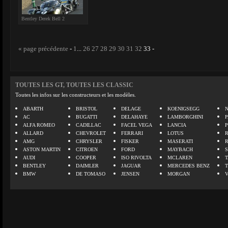
Bentley Derek Bell 2
« page précédente
-
1
...
26
27
28
29
30
31
32
33
-
TOUTES LES GT, TOUTES LES CLASSIC
Toutes les infos sur les constructeurs et les modèles.
ABARTH
BRISTOL
DELAGE
KOENIGSEGG
N
AC
BUGATTI
DELAHAYE
LAMBORGHINI
P
ALFA ROMEO
CADILLAC
FACEL VEGA
LANCIA
ALLARD
CHEVROLET
FERRARI
LOTUS
AMG
CHRYSLER
FISKER
MASERATI
ASTON MARTIN
CITROEN
FORD
MAYBACH
AUDI
COOPER
ISO RIVOLTA
MCLAREN
BENTLEY
DAIMLER
JAGUAR
MERCEDES BENZ
BMW
DE TOMASO
JENSEN
MORGAN