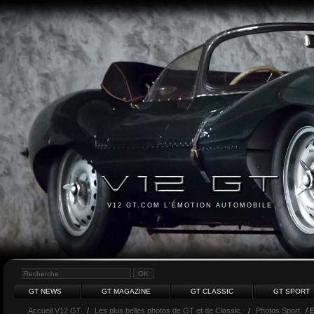
V12 GT.COM L'ÉMOTION AUTOMOBILE
GT NEWS
GT MAGAZINE
GT CLASSIC
GT SPORT
Accueil V12 GT
/
Les plus belles photos de GT et de Classic.
/
Photos Sport
/ 