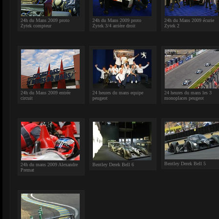
24h du Mans 2009 proto
24h du Mans 2009 proto
24h du Mans 2009 écurie
Zytek compteur
Zytek 3/4 arrière droit
Zytek 2
24h du Mans 2009 entrée
24 heures du mans equipe
24 heures du mans les 3
circuit
peugeot
monoplaces peugeot
Bentley Derek Bell 5
24h du mans 2009 Alexandre
Bentley Derek Bell 6
Premat