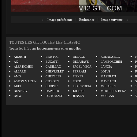
«
Image précédente
|
Endurance
|
Image suivante
»
TOUTES LES GT, TOUTES LES CLASSIC
Toutes les infos sur les constructeurs et les modèles.
ABARTH
BRISTOL
DELAGE
KOENIGSEGG
N
AC
BUGATTI
DELAHAYE
LAMBORGHINI
P
ALFA ROMEO
CADILLAC
FACEL VEGA
LANCIA
ALLARD
CHEVROLET
FERRARI
LOTUS
AMG
CHRYSLER
FISKER
MASERATI
ASTON MARTIN
CITROEN
FORD
MAYBACH
AUDI
COOPER
ISO RIVOLTA
MCLAREN
BENTLEY
DAIMLER
JAGUAR
MERCEDES BENZ
BMW
DE TOMASO
JENSEN
MORGAN