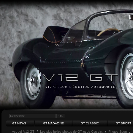
V12 GT.COM L'ÉMOTION AUTOMOBILE
GT NEWS
GT MAGAZINE
GT CLASSIC
GT SPORT
Accueil V12 GT
/
Les plus belles photos de GT et de Classic.
/
Photos Sport
/