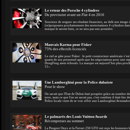
Le retour des Porsche 4 cylindres
Du provisoire avant un Flat 4 en 2016
Soucieux de soigner ses résultats financiers, au delà son image 
(re)proposera prochainement des motorisations 4 cylindres dans
marque le savent bien, ce ne sera pas une première.
Mauvais Karma pour Fisker
75% des effectifs licenciés
Le ciel se gâte pour Fisker : le petit constructeur américain s’est
quarts de son personnel après que les négociations pour une rep
DongFeng aient échoués. La marque est aujourd’hui plus proc
11».
Une Lamborghini pour la Police dubaïote
Pour le show
On savait que l'Etat de Dubaï était prospère grâce au nombre de 
terre, mais ce que l'on ne savait pas, c'est combien il était fier de
Police locale vient de se voir offrir une Lamborghini Aventador
Le palmarès des Louis Vuitton Awards
Récompenses au sommet
La Peugeot Onyx et la Ferrari 250 GTO ont reçu les honneurs l