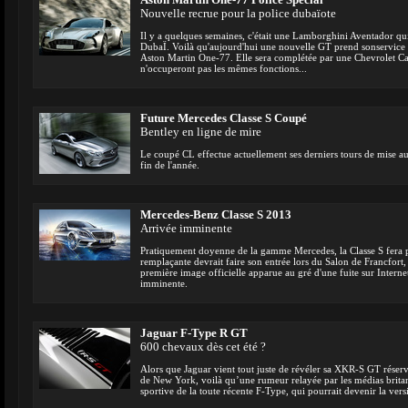
Aston Martin One-77 Police Special
Nouvelle recrue pour la police dubaïote
Il y a quelques semaines, c'était une Lamborghini Aventador qui 
DubaÏ. Voilà qu'aujourd'hui une nouvelle GT prend sonservice d
Aston Martin One-77. Elle sera complétée par une Chevrolet C
n'occuperont pas les mêmes fonctions...
Future Mercedes Classe S Coupé
Bentley en ligne de mire
Le coupé CL effectue actuellement ses derniers tours de mise a
fin de l'année.
Mercedes-Benz Classe S 2013
Arrivée imminente
Pratiquement doyenne de la gamme Mercedes, la Classe S fera 
remplaçante devrait faire son entrée lors du Salon de Francfort
première image officielle apparue au gré d'une fuite sur Internet
imminente.
Jaguar F-Type R GT
600 chevaux dès cet été ?
Alors que Jaguar vient tout juste de révéler sa XKR-S GT rése
de New York, voilà qu’une rumeur relayée par les médias britann
sportive de la toute récente F-Type, qui pourrait devenir la ver