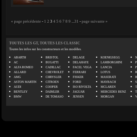
« page précédente
-
1
2
3
4
5
6
7
8
9
...
31
-
page suivante »
TOUTES LES GT, TOUTES LES CLASSIC
Toutes les infos sur les constructeurs et les modèles.
ABARTH
BRISTOL
DELAGE
KOENIGSEGG
N
AC
BUGATTI
DELAHAYE
LAMBORGHINI
P
ALFA ROMEO
CADILLAC
FACEL VEGA
LANCIA
ALLARD
CHEVROLET
FERRARI
LOTUS
AMG
CHRYSLER
FISKER
MASERATI
ASTON MARTIN
CITROEN
FORD
MAYBACH
AUDI
COOPER
ISO RIVOLTA
MCLAREN
BENTLEY
DAIMLER
JAGUAR
MERCEDES BENZ
BMW
DE TOMASO
JENSEN
MORGAN