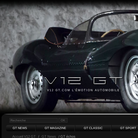
V12 GT.COM L'ÉMOTION AUTOMOBILE
GT NEWS
GT MAGAZINE
GT CLASSIC
GT SPORT
Accueil V12 GT
/
GT News
/ GT échos