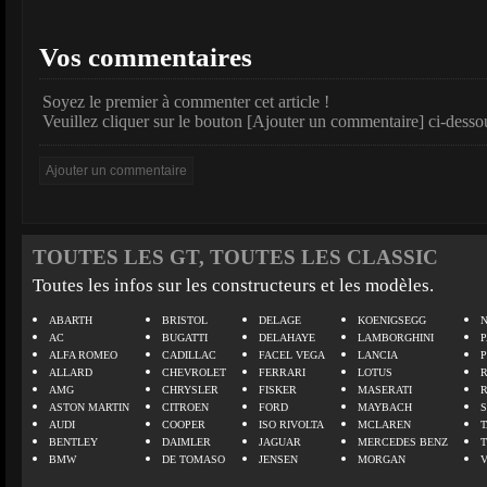
Vos commentaires
Soyez le premier à commenter cet article !
Veuillez cliquer sur le bouton [Ajouter un commentaire] ci-desso
TOUTES LES GT, TOUTES LES CLASSIC
Toutes les infos sur les constructeurs et les modèles.
ABARTH
BRISTOL
DELAGE
KOENIGSEGG
N
AC
BUGATTI
DELAHAYE
LAMBORGHINI
P
ALFA ROMEO
CADILLAC
FACEL VEGA
LANCIA
ALLARD
CHEVROLET
FERRARI
LOTUS
AMG
CHRYSLER
FISKER
MASERATI
ASTON MARTIN
CITROEN
FORD
MAYBACH
AUDI
COOPER
ISO RIVOLTA
MCLAREN
BENTLEY
DAIMLER
JAGUAR
MERCEDES BENZ
BMW
DE TOMASO
JENSEN
MORGAN