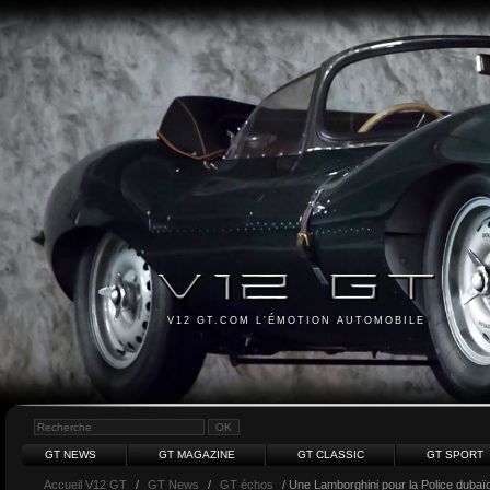
V12 GT.COM L'ÉMOTION AUTOMOBILE
GT NEWS
GT MAGAZINE
GT CLASSIC
GT SPORT
Accueil V12 GT
/
GT News
/
GT échos
/ Une Lamborghini pour la Police dubaï