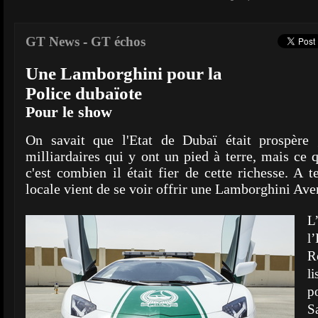
GT News
-
GT échos
Une Lamborghini pour la
Police dubaïote
Pour le show
On savait que l'Etat de Dubaï était prospèr
milliardaires qui y ont un pied à terre, mais ce q
c'est combien il était fier de cette richesse. A t
locale vient de se voir offrir une Lamborghini Ave
L
l
R
l
p
S