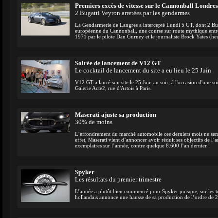
Premiers excès de vitesse sur le Cannonball Londre
2 Bugatti Veyron arretées par les gendarmes
La Gendarmerie de Langres a intercepté Lundi 5 GT, dont 2 Buga
européenne du Cannonball, une course sur route mythique entr
1971 par le pilote Dan Gurney et le journaliste Brock Yates (h
Soirée de lancement de V12 GT
Le cocktail de lancement du site a eu lieu le 25 Juin
V12 GT a lancé son site le 25 Juin au soir, à l'occasion d'une so
Galerie Acte2, rue d'Artois à Paris.
Maserati ajuste sa production
30% de moins
L’effondrement du marché automobile ces derniers mois ne sem
effet, Maserati vient d’annoncer avoir réduit ses objectifs de l
exemplaires sur l’année, contre quelque 8.600 l’an dernier.
Spyker
Les résultats du premier trimestre
L’année a plutôt bien commencé pour Spyker puisque, sur les tr
hollandais annonce une hausse de sa production de l’ordre de 