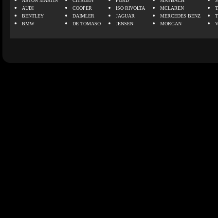
ASTON MARTIN
CITROEN
FORD
MAYBACH
AUDI
COOPER
ISO RIVOLTA
MCLAREN
BENTLEY
DAIMLER
JAGUAR
MERCEDES BENZ
BMW
DE TOMASO
JENSEN
MORGAN