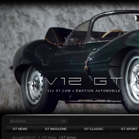
V12 GT.COM L'ÉMOTION AUTOMOBILE
GT NEWS
GT MAGAZINE
GT CLASSIC
GT SPORT
Accueil V12 GT
/
GT News
/ GT échos