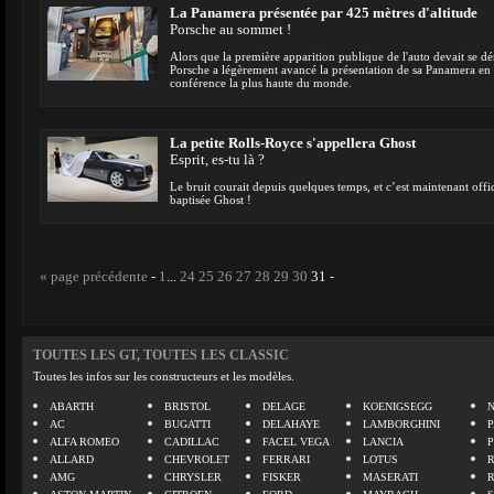
La Panamera présentée par 425 mètres d'altitude
Porsche au sommet !
Alors que la première apparition publique de l'auto devait se d
Porsche a légèrement avancé la présentation de sa Panamera en la
conférence la plus haute du monde.
La petite Rolls-Royce s'appellera Ghost
Esprit, es-tu là ?
Le bruit courait depuis quelques temps, et c’est maintenant offic
baptisée Ghost !
« page précédente
-
1
...
24
25
26
27
28
29
30
31
-
TOUTES LES GT, TOUTES LES CLASSIC
Toutes les infos sur les constructeurs et les modèles.
ABARTH
BRISTOL
DELAGE
KOENIGSEGG
N
AC
BUGATTI
DELAHAYE
LAMBORGHINI
P
ALFA ROMEO
CADILLAC
FACEL VEGA
LANCIA
ALLARD
CHEVROLET
FERRARI
LOTUS
AMG
CHRYSLER
FISKER
MASERATI