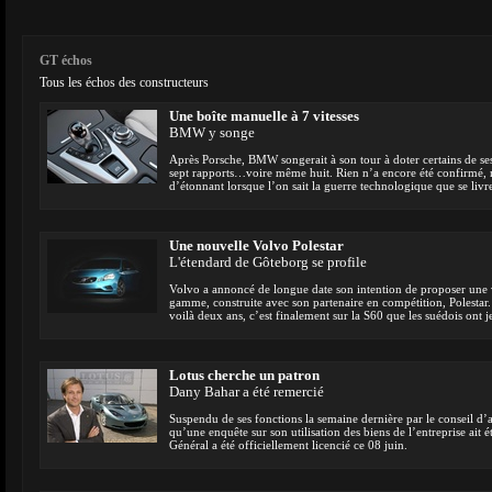
GT échos
Tous les échos des constructeurs
Une boîte manuelle à 7 vitesses
BMW y songe
Après Porsche, BMW songerait à son tour à doter certains de ses
sept rapports…voire même huit. Rien n’a encore été confirmé, 
d’étonnant lorsque l’on sait la guerre technologique que se livr
Une nouvelle Volvo Polestar
L'étendard de Gôteborg se profile
Volvo a annoncé de longue date son intention de proposer une v
gamme, construite avec son partenaire en compétition, Polestar
voilà deux ans, c’est finalement sur la S60 que les suédois ont j
Lotus cherche un patron
Dany Bahar a été remercié
Suspendu de ses fonctions la semaine dernière par le conseil d’
qu’une enquête sur son utilisation des biens de l’entreprise ait
Général a été officiellement licencié ce 08 juin.