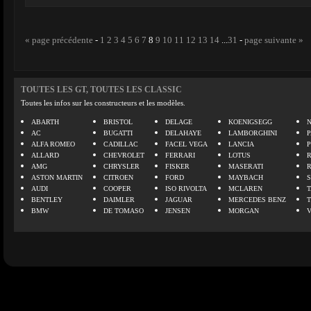
« page précédente
-
1
2
3
4
5
6
7
8
9
10
11
12
13
14
...
31
-
page suivante »
TOUTES LES GT, TOUTES LES CLASSIC
Toutes les infos sur les constructeurs et les modèles.
ABARTH
BRISTOL
DELAGE
KOENIGSEGG
N
AC
BUGATTI
DELAHAYE
LAMBORGHINI
P
ALFA ROMEO
CADILLAC
FACEL VEGA
LANCIA
ALLARD
CHEVROLET
FERRARI
LOTUS
AMG
CHRYSLER
FISKER
MASERATI
ASTON MARTIN
CITROEN
FORD
MAYBACH
AUDI
COOPER
ISO RIVOLTA
MCLAREN
BENTLEY
DAIMLER
JAGUAR
MERCEDES BENZ
BMW
DE TOMASO
JENSEN
MORGAN