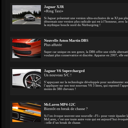
Jaguar XJR
«Ring Taxi»
Si Jaguar présentait une version ultra-exclusive de sa XJ pas plu
désormais une version plus radicale qui est à l’honneur, avec la
la mythique boucle nord du Nürburgring !
Nouvelle Aston Martin DBS
Plus affutée
Super car unique en son genre, la DBS offre une réelle alternativ
voulant plus conservatrice et discrète. Apparue en 2007, elle est
Jaguar V6 Supercharged
Un nouveau S/C !
S’appuyant sur la technologie développée pour suralimenter son V
l’appliquer sur son tout nouveau V6 3 litres, qui reprend l’appe
moins de 380 chevaux !
McLaren MP4-12C
Bientôt en break de chasse ?
Si l’on évoque souvent une nouvelle «F1» pour venir épauler
McLaren, c’est une toute autre voie qui est aujourd’hui évoqué
: celle d’un break de chasse.