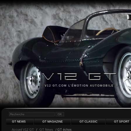
V12 GT.COM L'ÉMOTION AUTOMOBILE
GT NEWS
GT MAGAZINE
GT CLASSIC
GT SPORT
Accueil V12 GT
/
GT News
/ GT échos