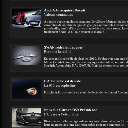
Audi A.G. acquiert Ducati
Valeurs communes
A vendre depuis quelques semaines, le célèbre fabricant italien d
convoitise de nombre de grands groupes automobiles rêvant tan
portefeuille, tantôt d’élargir leurs activités aux deux roues. Le v
finalement à Audi A.G. que revient la marque.
SWAN redevient Spyker
Retour à la réalité
En prenant le contrôle de Saab en 2010, Spyker (via son emblé
Müller) voulait compter dans le paysage automobile, au point 
Swedish Automobile N.V. (SWAN). Mais les choses ne se sont
F.A. Porsche est décédé
La 911 est orpheline
Porsche A.G. a annoncé ce matin le décès de Ferdinand Alexande
Nouvelle Citroën DS9 Présidence
L’Elysée à l’électricité
Bien que leur kilométrage soit encore très raisonnable, les Citr
leurs quarante ans, une âge respectable pour une automobile.