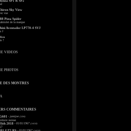
Monza SP1 & SP2
sé
Chiron Sky View
vec vue
88 Pista Spider
abriolet de la marque
ini Aventador LP770-4 SVJ
u J
Divo
le ?
IE VIDEOS
IE PHOTOS
TE DES MONTRES
A
ERS COMMENTAIRES
 G601
- jamijoe
(5/04)
oiture suisse
fith 2018
- 01/01/1967
(14/10)
67
991 GT2 RS
- 01/01/1967
(14/10)