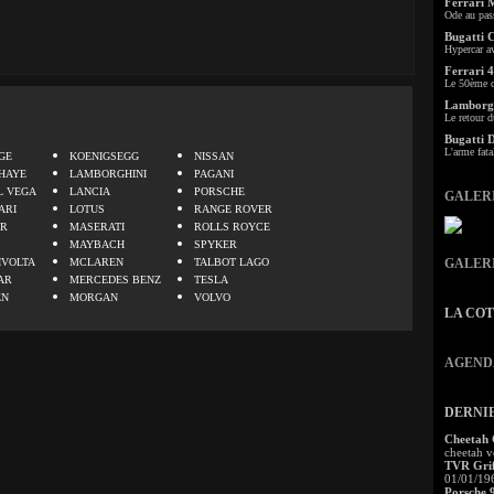
Ferrari 
Ode au pas
Bugatti 
Hypercar a
Ferrari 4
Le 50ème c
Lamborgh
Le retour d
.
Bugatti 
L'arme fata
GE
KOENIGSEGG
NISSAN
HAYE
LAMBORGHINI
PAGANI
L VEGA
LANCIA
PORSCHE
GALER
ARI
LOTUS
RANGE ROVER
ER
MASERATI
ROLLS ROYCE
MAYBACH
SPYKER
IVOLTA
MCLAREN
TALBOT LAGO
GALER
AR
MERCEDES BENZ
TESLA
EN
MORGAN
VOLVO
LA CO
AGEND
DERNI
Cheetah
cheetah v
TVR Grif
01/01/19
Porsche 