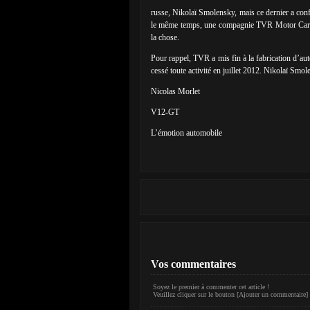
russe, Nikolaï Smolensky, mais ce dernier a con
le même temps, une compagnie TVR Motor Cars 
la chose.
Pour rappel, TVR a mis fin à la fabrication d’au
cessé toute activité en juillet 2012. Nikolaï Smol
Nicolas Morlet
V12-GT
L’émotion automobile
Vos commentaires
Soyez le premier à commenter cet article !
Veuillez cliquer sur le bouton [Ajouter un commentaire] 