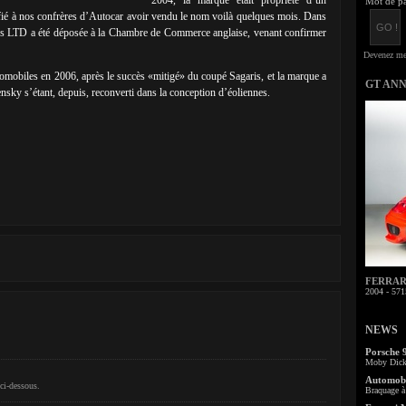
2004, la marque était propriété d’un
Mot de pa
fié à nos confrères d’Autocar avoir vendu le nom voilà quelques mois. Dans
LTD a été déposée à la Chambre de Commerce anglaise, venant confirmer
tomobiles en 2006, après le succès «mitigé» du coupé Sagaris, et la marque a
GT AN
ensky s’étant, depuis, reconverti dans la conception d’éoliennes.
FERRARI 
2004 - 571
NEWS
Porsche 
Moby Dick 
Automobi
ci-dessous.
Braquage à 