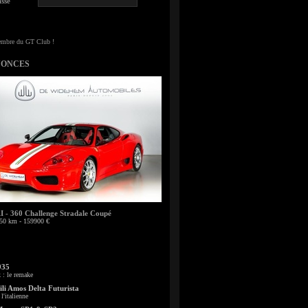
sse
NONCES
- 360 Challenge Stradale Coupé
50 km - 159900 €
935
: le remake
li Amos Delta Futurista
l'italienne