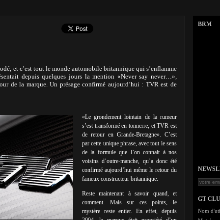
BRM
codé, et c’est tout le monde automobile britannique qui s’enflamme
présentait depuis quelques jours la mention «Never say never…»,
retour de la marque. Un présage confirmé aujourd’hui : TVR est de
«Le grondement lointain de la rumeur
s’est transformé en tonnerre, et TVR est
de retour en Grande-Bretagne». C’est
par cette unique phrase, avec tout le sens
de la formule que l’on connait à nos
voisins d’outre-manche, qu’a donc été
NEWSLET
confirmé aujourd’hui même le retour du
fameux constructeur britannique.
Reste maintenant à savoir quand, et
GT CL
comment. Mais sur ces points, le
mystère reste entier. En effet, depuis
Nom d'uti