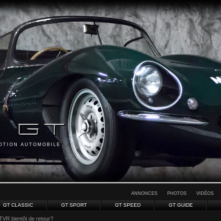
MOTION AUTOMOBILE
ANNONCES
PHOTOS
VIDÉOS
GT CLASSIC
GT SPORT
GT SPEED
GT GUIDE
TVR bientôt de retour?