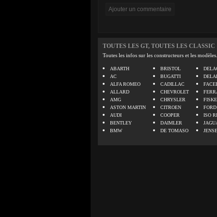
TOUTES LES GT, TOUTES LES CLASSIC
Toutes les infos sur les constructeurs et les modèles
ABARTH
BRISTOL
DELA
AC
BUGATTI
DELA
ALFA ROMEO
CADILLAC
FACE
ALLARD
CHEVROLET
FERR
AMG
CHRYSLER
FISK
ASTON MARTIN
CITROEN
FORD
AUDI
COOPER
ISO R
BENTLEY
DAIMLER
JAGU
BMW
DE TOMASO
JENS