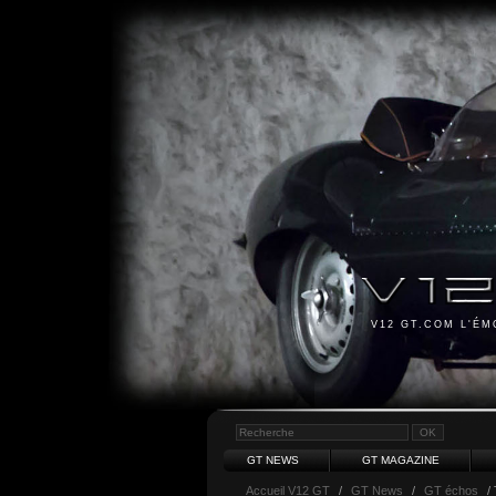
V12 GT.COM L'É
GT NEWS
GT MAGAZINE
Accueil V12 GT
/
GT News
/
GT échos
/ 