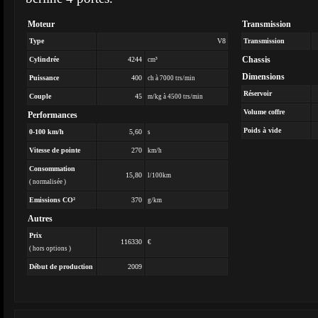
Moteur
Transmission
Type
V8
Transmission
Chassis
Cylindrée
4244
cm³
Dimensions
Puissance
400
ch à 7000 trs/min
Réservoir
Couple
45
m/kg à 4500 trs/min
Volume coffre
Performances
Poids à vide
0-100 km/h
5,60
s
Vitesse de pointe
270
km/h
Consommation
15,80
l/100km
( normalisée )
Emissions CO²
370
g/km
Autres
Prix
116330
€
( hors options )
Début de production
2009