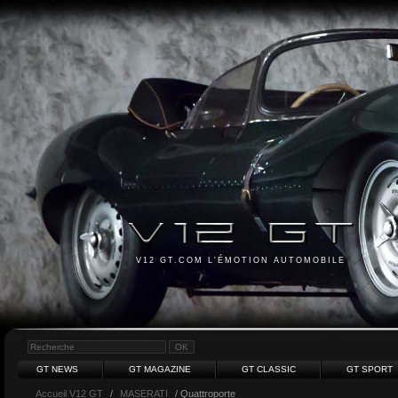
V12 GT.COM L'ÉMOTION AUTOMOBILE
GT NEWS
GT MAGAZINE
GT CLASSIC
GT SPORT
Accueil V12 GT
/
MASERATI
/ Quattroporte