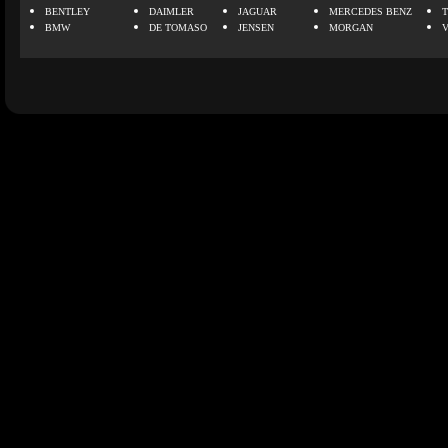
BENTLEY
DAIMLER
JAGUAR
MERCEDES BENZ
BMW
DE TOMASO
JENSEN
MORGAN