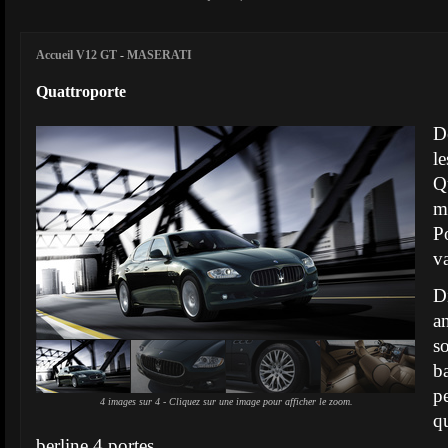
Accueil V12 GT
-
MASERATI
Quattroporte
D
l
Q
mu
P
va
D
a
s
b
p
4 images sur 4 - Cliquez sur une image pour afficher le zoom.
q
berline 4 portes.