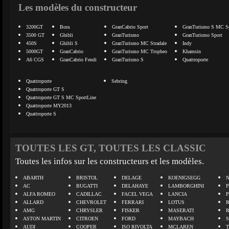
Les modèles du constructeur
3200GT
Bora
GranCabrio Sport
GranTurismo S MC Sp
3500 GT
Ghibli
GranTurismo
GranTurismo Sport
450S
Ghibli S
GranTurismo MC Stradale
Indy
5000GT
GranCabrio
GranTurismo MC Tropheo
Khamsin
A6 CGS
GranCabrio Fendi
GranTurismo S
Quattroporte
Quattroporte
Sebring
Quattroporte GT S
Quattroporte GT S MC SportLine
Quattroporte MY2013
Quattroporte S
TOUTES LES GT, TOUTES LES CLASSIC
Toutes les infos sur les constructeurs et les modèles.
ABARTH
BRISTOL
DELAGE
KOENIGSEGG
N
AC
BUGATTI
DELAHAYE
LAMBORGHINI
P
ALFA ROMEO
CADILLAC
FACEL VEGA
LANCIA
ALLARD
CHEVROLET
FERRARI
LOTUS
AMG
CHRYSLER
FISKER
MASERATI
ASTON MARTIN
CITROEN
FORD
MAYBACH
AUDI
COOPER
ISO RIVOLTA
MCLAREN