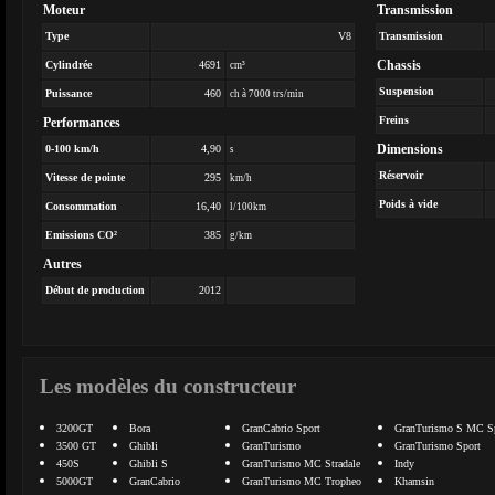
Moteur
Transmission
Type
V8
Transmission
Chassis
Cylindrée
4691
cm³
Suspension
Puissance
460
ch à 7000 trs/min
Freins
Performances
Dimensions
0-100 km/h
4,90
s
Réservoir
Vitesse de pointe
295
km/h
Poids à vide
Consommation
16,40
l/100km
Emissions CO²
385
g/km
Autres
Début de production
2012
Les modèles du constructeur
3200GT
Bora
GranCabrio Sport
GranTurismo S MC Sp
3500 GT
Ghibli
GranTurismo
GranTurismo Sport
450S
Ghibli S
GranTurismo MC Stradale
Indy
5000GT
GranCabrio
GranTurismo MC Tropheo
Khamsin