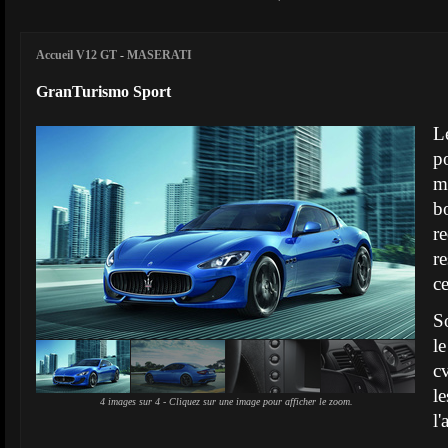
Accueil V12 GT
-
MASERATI
GranTurismo Sport
L
p
ma
b
r
r
c
So
l
c
l
4 images sur 4 - Cliquez sur une image pour afficher le zoom.
l'