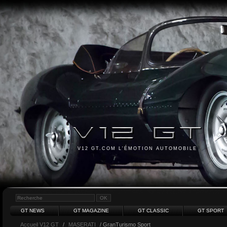
V12 GT.COM L'ÉMOTION AUTOMOBILE
GT NEWS
GT MAGAZINE
GT CLASSIC
GT SPORT
Accueil V12 GT
/
MASERATI
/ GranTurismo Sport