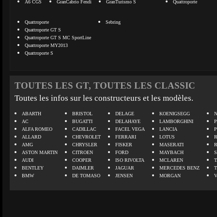
A6 CGS
GranCabrio Fendi
GranTurismo S
Quattroporte
Quattroporte
Sebring
Quattroporte GT S
Quattroporte GT S MC SportLine
Quattroporte MY2013
Quattroporte S
TOUTES LES GT, TOUTES LES CLASSIC
Toutes les infos sur les constructeurs et les modèles.
ABARTH
BRISTOL
DELAGE
KOENIGSEGG
N
AC
BUGATTI
DELAHAYE
LAMBORGHINI
P
ALFA ROMEO
CADILLAC
FACEL VEGA
LANCIA
ALLARD
CHEVROLET
FERRARI
LOTUS
AMG
CHRYSLER
FISKER
MASERATI
ASTON MARTIN
CITROEN
FORD
MAYBACH
AUDI
COOPER
ISO RIVOLTA
MCLAREN
BENTLEY
DAIMLER
JAGUAR
MERCEDES BENZ
BMW
DE TOMASO
JENSEN
MORGAN