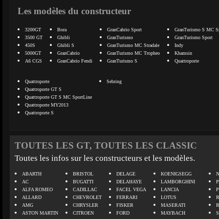
Les modèles du constructeur
3200GT
Bora
GranCabrio Sport
GranTurismo S MC Sp
3500 GT
Ghibli
GranTurismo
GranTurismo Sport
450S
Ghibli S
GranTurismo MC Stradale
Indy
5000GT
GranCabrio
GranTurismo MC Tropheo
Khamsin
A6 CGS
GranCabrio Fendi
GranTurismo S
Quattroporte
Quattroporte
Sebring
Quattroporte GT S
Quattroporte GT S MC SportLine
Quattroporte MY2013
Quattroporte S
TOUTES LES GT, TOUTES LES CLASSIC
Toutes les infos sur les constructeurs et les modèles.
ABARTH
BRISTOL
DELAGE
KOENIGSEGG
N
AC
BUGATTI
DELAHAYE
LAMBORGHINI
P
ALFA ROMEO
CADILLAC
FACEL VEGA
LANCIA
ALLARD
CHEVROLET
FERRARI
LOTUS
AMG
CHRYSLER
FISKER
MASERATI
ASTON MARTIN
CITROEN
FORD
MAYBACH