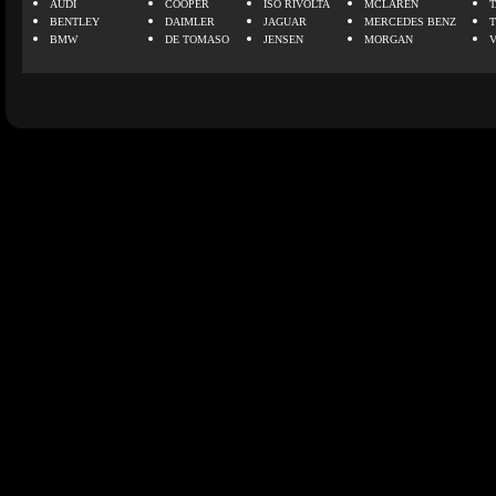
AUDI
COOPER
ISO RIVOLTA
MCLAREN
BENTLEY
DAIMLER
JAGUAR
MERCEDES BENZ
BMW
DE TOMASO
JENSEN
MORGAN