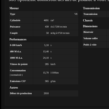
Moteur
Transmission
Type
V8
Transmission
Chassis
Cylindrée
4691
cm³
Dimensions
Puissance
439
ch à 7200 trs/min
Réservoir
Couple
50
m/kg à 4750 trs/min
Volume coffre
Performances
Poids à vide
0-100 km/h
5,10
s
400 M d.a.
13,40
s
1000 M d.a.
24,10
s
Vitesse de pointe
285
km/h
Consommation
15,70
l/100km
( normalisée )
Emissions CO²
365
g/km
Autres
Début de production
2010