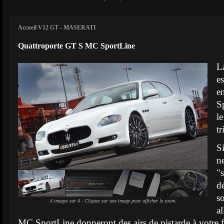
Accueil V12 GT
-
MASERATI
Quattroporte GT S MC SportLine
L
e
e
S
l
tr
S
n
"
d
s
4 images sur 4 - Cliquez sur une image pour afficher le zoom.
a
MC SportLine donneront des airs de pistarde à votre f