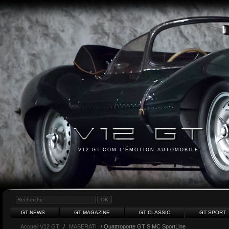
V12 GT.COM L'ÉMOTION AUTOMOBILE
GT NEWS
GT MAGAZINE
GT CLASSIC
GT SPORT
Accueil V12 GT
/
MASERATI
/ Quattroporte GT S MC SportLine