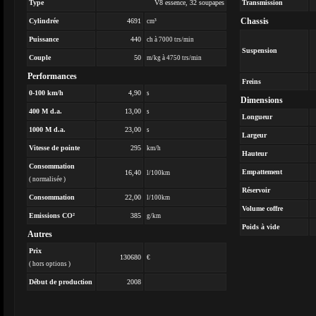
Type
V8 essence, 32 soupapes
Transmission
Chassis
Cylindrée
4691
cm³
Puissance
440
ch à 7000 trs/min
Suspension
Couple
50
m/kg à 4750 trs/min
Performances
Freins
0-100 km/h
4,90
s
Dimensions
400 M d.a.
13,00
s
Longueur
1000 M d.a.
23,00
s
Largeur
Vitesse de pointe
295
km/h
Hauteur
Consommation
Empattement
16,40
l/100km
( normalisée )
Réservoir
Consommation
22,00
l/100km
Volume coffre
Emissions CO²
385
g/km
Poids à vide
Autres
Prix
130680
€
( hors options )
Début de production
2008