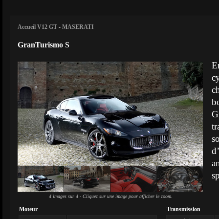
Accueil V12 GT
-
MASERATI
GranTurismo S
E
c
c
b
G
t
s
d
a
sp
4 images sur 4 - Cliquez sur une image pour afficher le zoom.
Moteur
Transmission