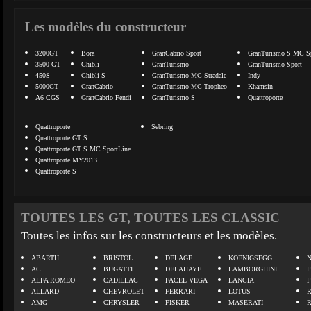
Les modèles du constructeur
3200GT
Bora
GranCabrio Sport
GranTurismo S MC Sp
3500 GT
Ghibli
GranTurismo
GranTurismo Sport
450S
Ghibli S
GranTurismo MC Stradale
Indy
5000GT
GranCabrio
GranTurismo MC Tropheo
Khamsin
A6 CGS
GranCabrio Fendi
GranTurismo S
Quattroporte
Quattroporte
Sebring
Quattroporte GT S
Quattroporte GT S MC SportLine
Quattroporte MY2013
Quattroporte S
TOUTES LES GT, TOUTES LES CLASSIC
Toutes les infos sur les constructeurs et les modèles.
ABARTH
BRISTOL
DELAGE
KOENIGSEGG
N
AC
BUGATTI
DELAHAYE
LAMBORGHINI
P
ALFA ROMEO
CADILLAC
FACEL VEGA
LANCIA
ALLARD
CHEVROLET
FERRARI
LOTUS
AMG
CHRYSLER
FISKER
MASERATI