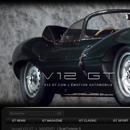
V12 GT.COM L'ÉMOTION AUTOMOBILE
GT NEWS
GT MAGAZINE
GT CLASSIC
GT SPORT
Accueil V12 GT
/
MASERATI
/ GranTurismo S