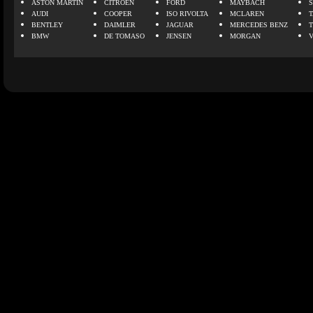
ASTON MARTIN
CITROEN
FORD
MAYBACH
AUDI
COOPER
ISO RIVOLTA
MCLAREN
BENTLEY
DAIMLER
JAGUAR
MERCEDES BENZ
BMW
DE TOMASO
JENSEN
MORGAN