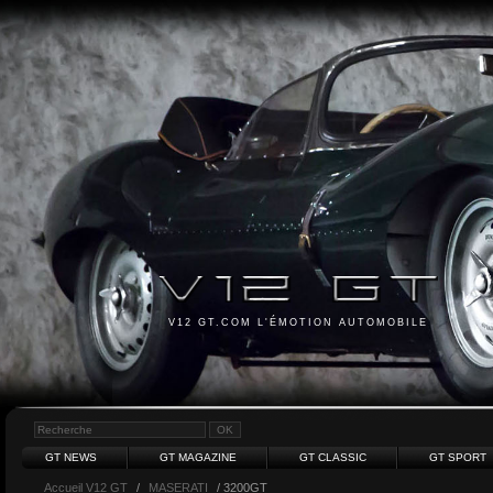
V12 GT.COM L'ÉMOTION AUTOMOBILE
GT NEWS
GT MAGAZINE
GT CLASSIC
GT SPORT
Accueil V12 GT
/
MASERATI
/ 3200GT