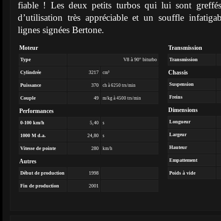
fiable ! Les deux petits turbos qui lui sont greffé
d’utilisation très appréciable et un souffle infatig
lignes signées Bertone.
Moteur
Transmission
Type
V8 à 90° biturbo
Transmission
Chassis
Cylindrée
3217
cm³
Suspension
Puissance
370
ch à 6250 trs/min
Freins
Couple
49
m/kg à 4500 trs/min
Dimensions
Performances
Longueur
0-100 km/h
5,40
s
Largeur
1000 M d.a.
24,80
s
Hauteur
Vitesse de pointe
280
km/h
Empattement
Autres
Début de production
1998
Poids à vide
Fin de production
2001