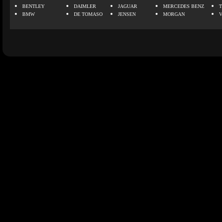
BENTLEY
DAIMLER
JAGUAR
MERCEDES BENZ
BMW
DE TOMASO
JENSEN
MORGAN