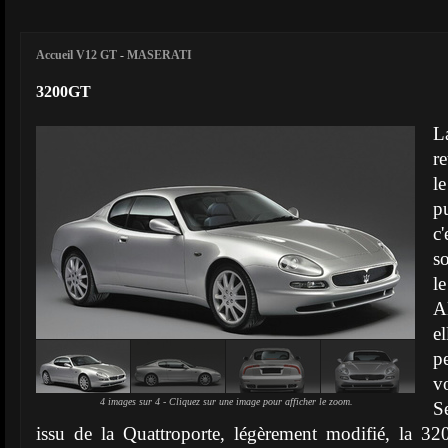
Accueil V12 GT
-
MASERATI
3200GT
L
r
l
p
c
so
l
Al
e
p
v
4 images sur 4 - Cliquez sur une image pour afficher le zoom.
S
issu de la Quattroporte, légèrement modifié, la 3