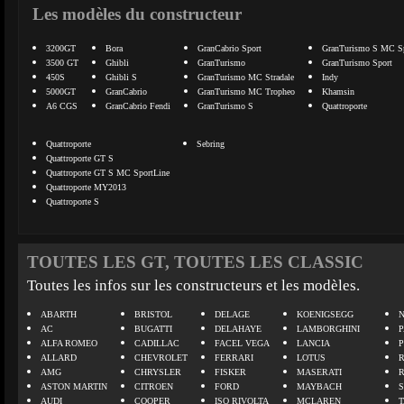
Les modèles du constructeur
3200GT
Bora
GranCabrio Sport
GranTurismo S MC Sp
3500 GT
Ghibli
GranTurismo
GranTurismo Sport
450S
Ghibli S
GranTurismo MC Stradale
Indy
5000GT
GranCabrio
GranTurismo MC Tropheo
Khamsin
A6 CGS
GranCabrio Fendi
GranTurismo S
Quattroporte
Quattroporte
Sebring
Quattroporte GT S
Quattroporte GT S MC SportLine
Quattroporte MY2013
Quattroporte S
TOUTES LES GT, TOUTES LES CLASSIC
Toutes les infos sur les constructeurs et les modèles.
ABARTH
BRISTOL
DELAGE
KOENIGSEGG
N
AC
BUGATTI
DELAHAYE
LAMBORGHINI
P
ALFA ROMEO
CADILLAC
FACEL VEGA
LANCIA
ALLARD
CHEVROLET
FERRARI
LOTUS
AMG
CHRYSLER
FISKER
MASERATI
ASTON MARTIN
CITROEN
FORD
MAYBACH
AUDI
COOPER
ISO RIVOLTA
MCLAREN