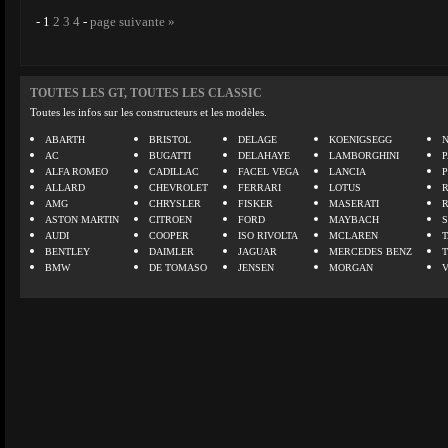
-
1
2
3
4
-
page suivante »
TOUTES LES GT, TOUTES LES CLASSIC
Toutes les infos sur les constructeurs et les modèles.
ABARTH
BRISTOL
DELAGE
KOENIGSEGG
N
AC
BUGATTI
DELAHAYE
LAMBORGHINI
P
ALFA ROMEO
CADILLAC
FACEL VEGA
LANCIA
ALLARD
CHEVROLET
FERRARI
LOTUS
AMG
CHRYSLER
FISKER
MASERATI
ASTON MARTIN
CITROEN
FORD
MAYBACH
AUDI
COOPER
ISO RIVOLTA
MCLAREN
BENTLEY
DAIMLER
JAGUAR
MERCEDES BENZ
BMW
DE TOMASO
JENSEN
MORGAN