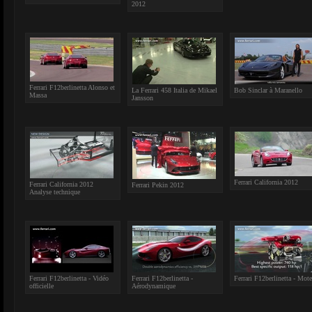
2012
Ferrari F12berlinetta Alonso et
La Ferrari 458 Italia de Mikael
Bob Sinclar à Maranello
Massa
Jansson
Ferrari California 2012
Ferrari California 2012
Ferrari Pekin 2012
Analyse technique
Ferrari F12berlinetta - Vidéo
Ferrari F12berlinetta -
Ferrari F12berlinetta - Mote
officielle
Aérodynamique