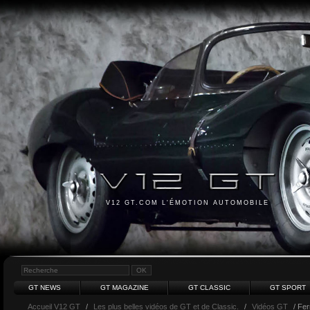
V12 GT.COM L'ÉMOTION AUTOMOBILE
GT NEWS
GT MAGAZINE
GT CLASSIC
GT SPORT
Accueil V12 GT
/
Les plus belles vidéos de GT et de Classic.
/
Vidéos GT
/ Fer