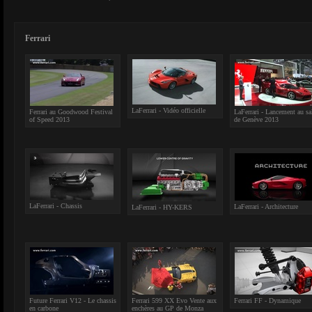
Ferrari
LaFerrari - Vidéo officielle
Ferrari au Goodwood Festival
LaFerrari - Lancement au sa
of Speed 2013
de Genève 2013
LaFerrari - Chassis
LaFerrari - Architecture
LaFerrari - HY-KERS
Future Ferrari V12 - Le chassis
Ferrari 599 XX Evo Vente aux
Ferrari FF - Dynamique
en carbone
enchères au GP de Monza