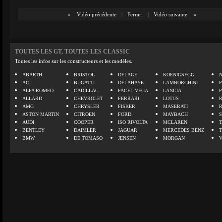
«
Vidéo précédente
|
Ferrari
|
Vidéo suivante
»
TOUTES LES GT, TOUTES LES CLASSIC
Toutes les infos sur les constructeurs et les modèles.
ABARTH
BRISTOL
DELAGE
KOENIGSEGG
N
AC
BUGATTI
DELAHAYE
LAMBORGHINI
P
ALFA ROMEO
CADILLAC
FACEL VEGA
LANCIA
ALLARD
CHEVROLET
FERRARI
LOTUS
AMG
CHRYSLER
FISKER
MASERATI
ASTON MARTIN
CITROEN
FORD
MAYBACH
AUDI
COOPER
ISO RIVOLTA
MCLAREN
BENTLEY
DAIMLER
JAGUAR
MERCEDES BENZ
BMW
DE TOMASO
JENSEN
MORGAN