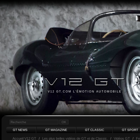
V12 GT.COM L'ÉMOTION AUTOMOBILE
GT NEWS
GT MAGAZINE
GT CLASSIC
GT SPORT
Accueil V12 GT
/
Les plus belles vidéos de GT et de Classic.
/
Vidéos GT
/
Fe