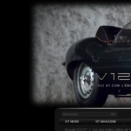
V12 GT.COM L'É
GT NEWS
GT MAGAZINE
Accueil V12 GT
/
Les plus belles vidéos de 