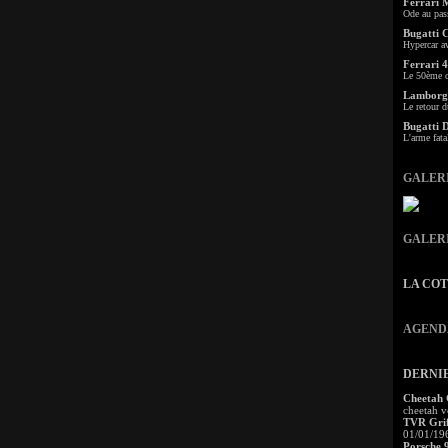
Ferrari 
Ode au pas
Bugatti 
Hypercar a
Ferrari 4
Le 50ème c
Lamborgh
Le retour d
Bugatti 
L'arme fata
GALER
GALER
LA CO
AGEND
DERNI
Cheetah
cheetah v
TVR Grif
01/01/19
Porsche 