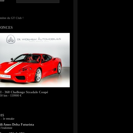
sse
NONCES
- 360 Challenge Stradale Coupé
50 km - 159900 €
935
: le remake
li Amos Delta Futurista
l'italienne