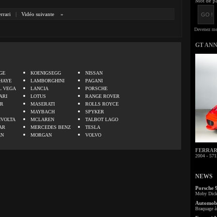
Mot de pa
rrari
|
Vidéo suivante
»
GT AN
.
GE
KOENIGSEGG
NISSAN
HAYE
LAMBORGHINI
PAGANI
L VEGA
LANCIA
PORSCHE
ARI
LOTUS
RANGE ROVER
ER
MASERATI
ROLLS ROYCE
MAYBACH
SPYKER
IVOLTA
MCLAREN
TALBOT LAGO
AR
MERCEDES BENZ
TESLA
EN
MORGAN
VOLVO
FERRARI 
2004 - 571
NEWS
Porsche 
Moby Dick 
Automobi
Braquage à 