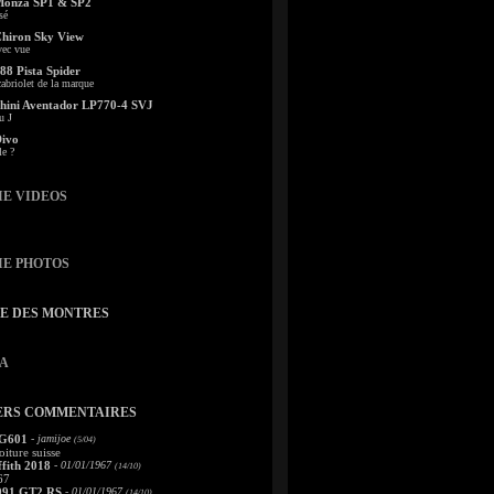
Monza SP1 & SP2
sé
Chiron Sky View
vec vue
88 Pista Spider
abriolet de la marque
ini Aventador LP770-4 SVJ
u J
Divo
le ?
IE VIDEOS
IE PHOTOS
TE DES MONTRES
A
ERS COMMENTAIRES
 G601
- jamijoe
(5/04)
oiture suisse
fith 2018
- 01/01/1967
(14/10)
67
991 GT2 RS
- 01/01/1967
(14/10)