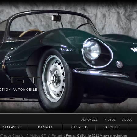
MOTION AUTOMOBILE
ANNONCES
PHOTOS
VIDÉOS
GT CLASSIC
GT SPORT
GT SPEED
GT GUIDE
GT et de Classic.
/
Vidéos GT
/
Ferrari
/ Ferrari California 2012 Analyse technique