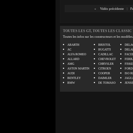
«
Vidéo précédente
|
Fe
TOUTES LES GT, TOUTES LES CLASSIC
Toutes les infos sur les constructeurs et les modèles
ABARTH
BRISTOL
DELA
AC
BUGATTI
DELA
ALFA ROMEO
CADILLAC
FACE
ALLARD
CHEVROLET
FERR
AMG
CHRYSLER
FISK
ASTON MARTIN
CITROEN
FORD
AUDI
COOPER
ISO R
BENTLEY
DAIMLER
JAGU
BMW
DE TOMASO
JENS