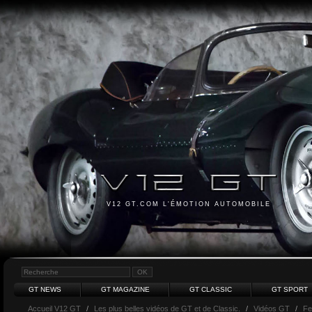
V12 GT.COM L'ÉMOTION AUTOMOBILE
GT NEWS
GT MAGAZINE
GT CLASSIC
GT SPORT
Accueil V12 GT
/
Les plus belles vidéos de GT et de Classic.
/
Vidéos GT
/
Fe