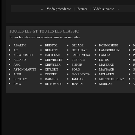
«
Vidéo précédente
|
Ferrari
|
Vidéo suivante
»
TOUTES LES GT, TOUTES LES CLASSIC
Toutes les infos sur les constructeurs et les modèles.
ABARTH
BRISTOL
DELAGE
KOENIGSEGG
N
AC
BUGATTI
DELAHAYE
LAMBORGHINI
P
ALFA ROMEO
CADILLAC
FACEL VEGA
LANCIA
ALLARD
CHEVROLET
FERRARI
LOTUS
AMG
CHRYSLER
FISKER
MASERATI
ASTON MARTIN
CITROEN
FORD
MAYBACH
AUDI
COOPER
ISO RIVOLTA
MCLAREN
BENTLEY
DAIMLER
JAGUAR
MERCEDES BENZ
BMW
DE TOMASO
JENSEN
MORGAN