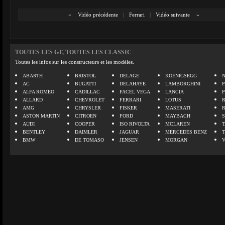
«
Vidéo précédente
|
Ferrari
|
Vidéo suivante
»
TOUTES LES GT, TOUTES LES CLASSIC
Toutes les infos sur les constructeurs et les modèles.
ABARTH
BRISTOL
DELAGE
KOENIGSEGG
N
AC
BUGATTI
DELAHAYE
LAMBORGHINI
P
ALFA ROMEO
CADILLAC
FACEL VEGA
LANCIA
ALLARD
CHEVROLET
FERRARI
LOTUS
AMG
CHRYSLER
FISKER
MASERATI
ASTON MARTIN
CITROEN
FORD
MAYBACH
AUDI
COOPER
ISO RIVOLTA
MCLAREN
BENTLEY
DAIMLER
JAGUAR
MERCEDES BENZ
BMW
DE TOMASO
JENSEN
MORGAN