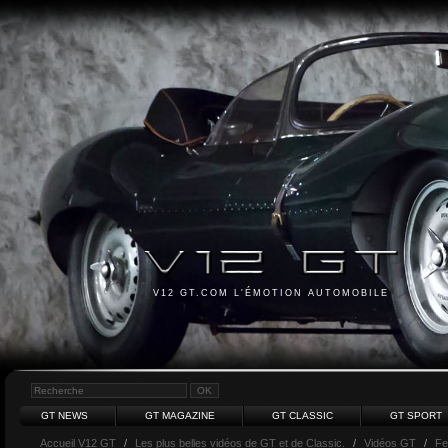
V12 GT.COM L'ÉMOTION AUTOMOBILE
GT NEWS
GT MAGAZINE
GT CLASSIC
GT SPORT
Accueil V12 GT
/
Les plus belles vidéos de GT et de Classic.
/
Vidéos GT
/
Fe