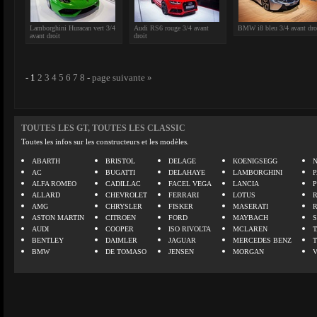
Lamborghini Huracan vert 3/4
Audi RS6 rouge 3/4 avant
BMW i8 bleu 3/4 avant dro
avant droit
droit
-
1
2
3
4
5
6
7
8
-
page suivante »
TOUTES LES GT, TOUTES LES CLASSIC
Toutes les infos sur les constructeurs et les modèles.
ABARTH
BRISTOL
DELAGE
KOENIGSEGG
N
AC
BUGATTI
DELAHAYE
LAMBORGHINI
P
ALFA ROMEO
CADILLAC
FACEL VEGA
LANCIA
ALLARD
CHEVROLET
FERRARI
LOTUS
AMG
CHRYSLER
FISKER
MASERATI
ASTON MARTIN
CITROEN
FORD
MAYBACH
AUDI
COOPER
ISO RIVOLTA
MCLAREN
BENTLEY
DAIMLER
JAGUAR
MERCEDES BENZ
BMW
DE TOMASO
JENSEN
MORGAN