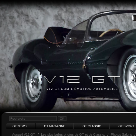
V12 GT.COM L'ÉMOTION AUTOMOBILE
GT NEWS
GT MAGAZINE
GT CLASSIC
GT SPORT
Accueil V12 GT
/
Les plus belles photos de GT et de Classic.
/
Photos Salons
/