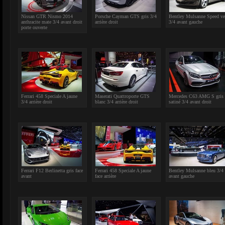
Nissan GTR Nismo 2014
Porsche Cayman GTS gris 3/4
Bentley Mulsanne Speed ve
anthracite mate 3/4 avant droit
arrière droit
3/4 avant gauche
porte ouverte
Ferrari 458 Speciale A jaune
Maserati Quattroporte GTS
Mercedes C63 AMG S gris
3/4 arrière droit
blanc 3/4 arrière droit
satiné 3/4 avant droit
Ferrari F12 Berlinetta gris face
Ferrari 458 Speciale A jaune
Bentley Mulsanne bleu 3/4
avant
face arrière
avant gauche