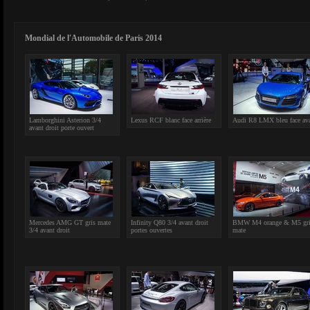
Mondial de l'Automobile de Paris 2014
Lamborghini Asterion 3/4
Lexus RCF blanc face arrière
Audi R8 LMX bleu face av
avant droit porte ouvert
Mercedes AMG GT gris mate
Infinity Q80 3/4 avant droit
BMW M4 orange & M5 gri
3/4 avant droit
portes ouvertes
mate