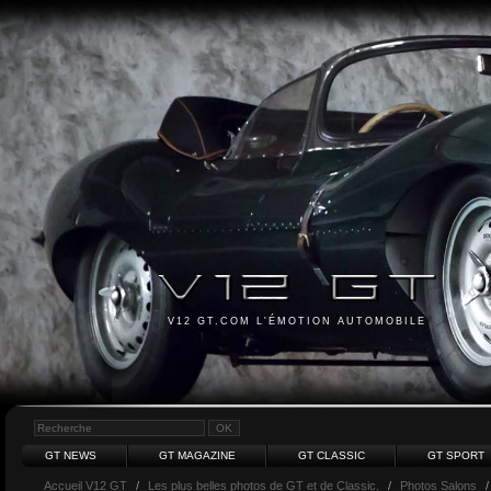
V12 GT.COM L'ÉMOTION AUTOMOBILE
GT NEWS
GT MAGAZINE
GT CLASSIC
GT SPORT
Accueil V12 GT
/
Les plus belles photos de GT et de Classic.
/
Photos Salons