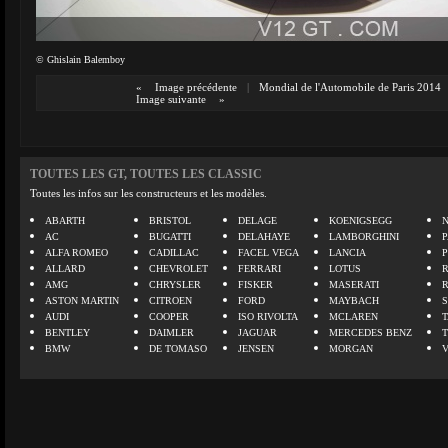
© Ghislain Balemboy
«
Image précédente
|
Mondial de l'Automobile de Paris 2014
Image suivante
»
TOUTES LES GT, TOUTES LES CLASSIC
Toutes les infos sur les constructeurs et les modèles.
ABARTH
BRISTOL
DELAGE
KOENIGSEGG
N
AC
BUGATTI
DELAHAYE
LAMBORGHINI
P
ALFA ROMEO
CADILLAC
FACEL VEGA
LANCIA
ALLARD
CHEVROLET
FERRARI
LOTUS
AMG
CHRYSLER
FISKER
MASERATI
ASTON MARTIN
CITROEN
FORD
MAYBACH
AUDI
COOPER
ISO RIVOLTA
MCLAREN
BENTLEY
DAIMLER
JAGUAR
MERCEDES BENZ
BMW
DE TOMASO
JENSEN
MORGAN