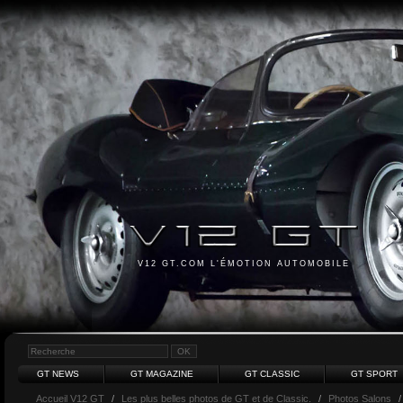
V12 GT.COM L'ÉMOTION AUTOMOBILE
GT NEWS
GT MAGAZINE
GT CLASSIC
GT SPORT
Accueil V12 GT
/
Les plus belles photos de GT et de Classic.
/
Photos Salons