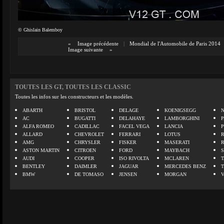
© Ghislain Balemboy
«
Image précédente
|
Mondial de l'Automobile de Paris 2014
Image suivante
»
TOUTES LES GT, TOUTES LES CLASSIC
Toutes les infos sur les constructeurs et les modèles.
ABARTH
BRISTOL
DELAGE
KOENIGSEGG
N
AC
BUGATTI
DELAHAYE
LAMBORGHINI
P
ALFA ROMEO
CADILLAC
FACEL VEGA
LANCIA
ALLARD
CHEVROLET
FERRARI
LOTUS
AMG
CHRYSLER
FISKER
MASERATI
ASTON MARTIN
CITROEN
FORD
MAYBACH
AUDI
COOPER
ISO RIVOLTA
MCLAREN
BENTLEY
DAIMLER
JAGUAR
MERCEDES BENZ
BMW
DE TOMASO
JENSEN
MORGAN