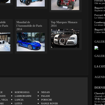
Ferrari 
Ode au pas
Bugatti 
Hypercar a
Ferrari 4
Le 50ème c
obile
Mondial de
Top Marques Monaco
Lamborgh
Le retour d
e Paris
l'Automobile de Paris
2014
2014
Bugatti 
L'arme fata
GALER
GALER
LA CO
AGEND
.
DERNI
GE
KOENIGSEGG
NISSAN
Cheetah
HAYE
LAMBORGHINI
PAGANI
cheetah v
TVR Grif
L VEGA
LANCIA
PORSCHE
01/01/19
ARI
LOTUS
RANGE ROVER
Porsche 