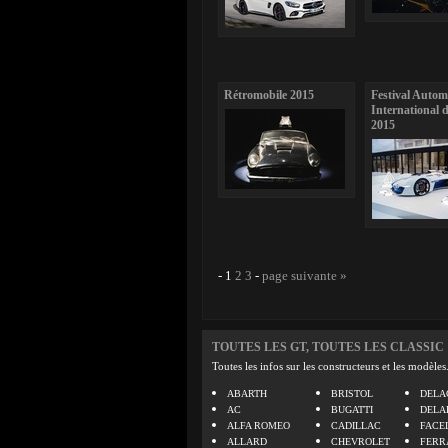
Rétromobile 2015
Festival Autom
International d
2015
-
1
2
3
-
page suivante »
TOUTES LES GT, TOUTES LES CLASSIC
Toutes les infos sur les constructeurs et les modèles
ABARTH
BRISTOL
DELA
AC
BUGATTI
DELA
ALFA ROMEO
CADILLAC
FACE
ALLARD
CHEVROLET
FERR