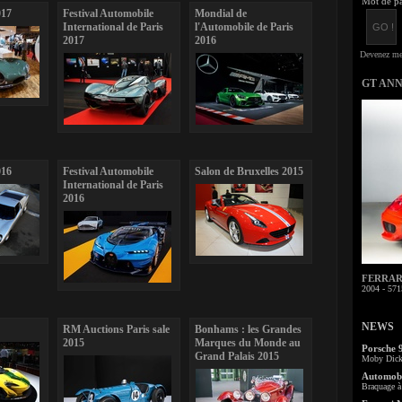
Mot de pa
017
Festival Automobile
Mondial de
International de Paris
l'Automobile de Paris
2017
2016
GT AN
016
Festival Automobile
Salon de Bruxelles 2015
International de Paris
2016
FERRARI 
2004 - 571
NEWS
RM Auctions Paris sale
Bonhams : les Grandes
2015
Marques du Monde au
Porsche 
Grand Palais 2015
Moby Dick 
Automobi
Braquage à 