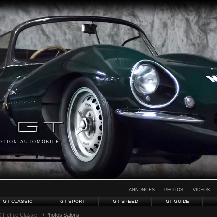
MOTION AUTOMOBILE
ANNONCES
PHOTOS
VIDÉOS
GT CLASSIC
GT SPORT
GT SPEED
GT GUIDE
GT et de Classic.
/ Photos Salons