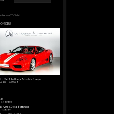
sse
NONCES
- 360 Challenge Stradale Coupé
50 km - 159900 €
935
: le remake
li Amos Delta Futurista
l'italienne