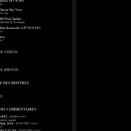
Monza SP1 & SP2
sé
Chiron Sky View
vec vue
88 Pista Spider
abriolet de la marque
ini Aventador LP770-4 SVJ
u J
Divo
le ?
IE VIDEOS
IE PHOTOS
TE DES MONTRES
A
ERS COMMENTAIRES
 G601
- jamijoe
(5/04)
oiture suisse
fith 2018
- 01/01/1967
(14/10)
67
991 GT2 RS
- 01/01/1967
(14/10)