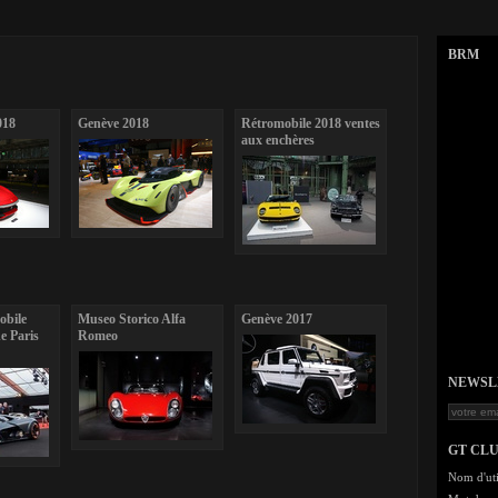
BRM
018
Genève 2018
Rétromobile 2018 ventes
aux enchères
obile
Museo Storico Alfa
Genève 2017
e Paris
Romeo
NEWSLET
GT CL
Nom d'uti