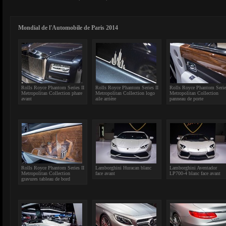
Mondial de l'Automobile de Paris 2014
Rolls Royce Phantom Series II
Rolls Royce Phantom Series II
Rolls Royce Phantom Serie
Metropolitan Collection phare
Metropolitan Collection logo
Metropolitan Collection
avant
aile arrière
panneau de porte
Rolls Royce Phantom Series II
Lamborghini Huracan blanc
Lamborghini Aventador
Metropolitan Collection
face avant
LP700-4 blanc face avant
gravures tableau de bord