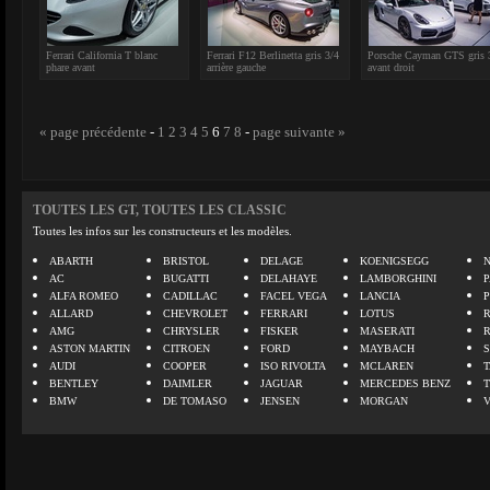
Ferrari California T blanc
Ferrari F12 Berlinetta gris 3/4
Porsche Cayman GTS gris 
phare avant
arrière gauche
avant droit
« page précédente
-
1
2
3
4
5
6
7
8
-
page suivante »
TOUTES LES GT, TOUTES LES CLASSIC
Toutes les infos sur les constructeurs et les modèles.
ABARTH
BRISTOL
DELAGE
KOENIGSEGG
N
AC
BUGATTI
DELAHAYE
LAMBORGHINI
P
ALFA ROMEO
CADILLAC
FACEL VEGA
LANCIA
ALLARD
CHEVROLET
FERRARI
LOTUS
AMG
CHRYSLER
FISKER
MASERATI
ASTON MARTIN
CITROEN
FORD
MAYBACH
AUDI
COOPER
ISO RIVOLTA
MCLAREN
BENTLEY
DAIMLER
JAGUAR
MERCEDES BENZ
BMW
DE TOMASO
JENSEN
MORGAN