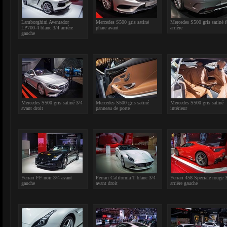
Lamborghini Aventador
Mercedes S500 gris satiné
Mercedes S500 gris satiné 
LP700-4 blanc 3/4 arrière
phare avant
arrière
gauche
Mercedes S500 gris satiné 3/4
Mercedes S500 gris satiné
Mercedes S500 gris satiné
avant droit
panneau de porte
intérieur
Ferrari FF noir 3/4 avant
Ferrari California T blanc 3/4
Ferrari 458 Speciale rouge 
gauche
avant droit
arrière gauche