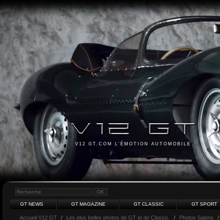
V12 GT.COM L'ÉMOTION AUTOMOBILE
GT NEWS
GT MAGAZINE
GT CLASSIC
GT SPORT
Accueil V12 GT
/
Les plus belles photos de GT et de Classic.
/
Photos Salons
/