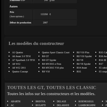
Emissions CO²
249
g/km
Autres
Prix
115350
€
( hors options )
Début de production
2007
Les modèles du constructeur
A1 Quattro
Quattro Sport Chassis Court
R8 V10 Plus
RS5 Cab
A6 Avant 3.0 TFSI
R8 GT
R8 V10 Spyder
RS6 Ava
A7 Sportback 3.0 TFSI
R8 GT Spyder
R8 V8
RS6 III
A8 W12
R8 MY2015 e-Tron
R8 V8 Spyder
RS7
A8 W12 2011
R8 MY2015 V10 plus
RS4 Avant
S5 cabri
Quattro Concept
R8 V10
RS5
S5 coup
TOUTES LES GT, TOUTES LES CLASSIC
Toutes les infos sur les constructeurs et les modèles.
ABARTH
BRISTOL
DELAGE
KOENIGSEGG
N
AC
BUGATTI
DELAHAYE
LAMBORGHINI
P