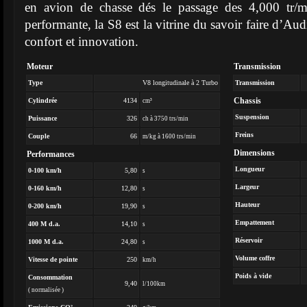
en avion de chasse dés le passage des 4,000 tr/m
performante, la S8 est la vitrine du savoir faire d’Aud
confort et innovation.
Moteur
Transmission
Type
V8 longitudinale à 2 Turbo
Transmission
Chassis
Cylindrée
4134
cm³
Suspension
Puissance
326
ch à 3750 trs/min
Freins
Couple
66
m/kg à 1600 trs/min
Dimensions
Performances
Longueur
0-100 km/h
5,80
s
Largeur
0-160 km/h
12,80
s
Hauteur
0-200 km/h
19,90
s
Empattement
400 M d.a.
14,10
s
Réservoir
1000 M d.a.
24,80
s
Volume coffre
Vitesse de pointe
250
km/h
Poids à vide
Consommation
9,40
l/100km
( normalisée )