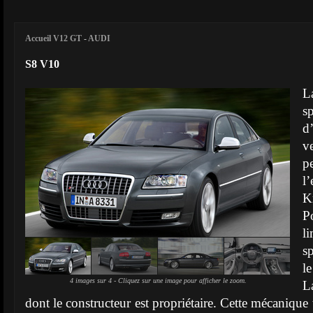
Accueil V12 GT
-
AUDI
S8 V10
L
s
d
v
p
l
K
P
l
s
4 images sur 4 - Cliquez sur une image pour afficher le zoom.
L
dont le constructeur est propriétaire. Cette mécanique