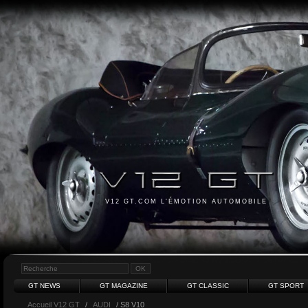
V12 GT.COM L'ÉMOTION AUTOMOBILE
GT NEWS
GT MAGAZINE
GT CLASSIC
GT SPORT
Accueil V12 GT
/
AUDI
/ S8 V10