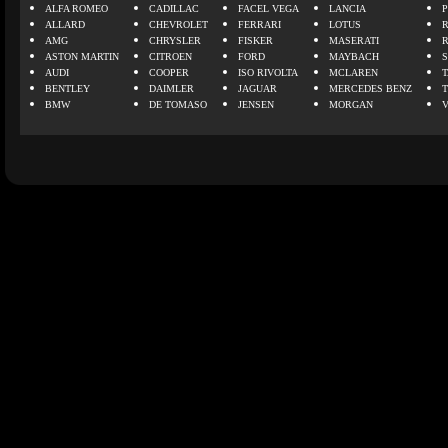
ALFA ROMEO
CADILLAC
FACEL VEGA
LANCIA
ALLARD
CHEVROLET
FERRARI
LOTUS
AMG
CHRYSLER
FISKER
MASERATI
ASTON MARTIN
CITROEN
FORD
MAYBACH
AUDI
COOPER
ISO RIVOLTA
MCLAREN
BENTLEY
DAIMLER
JAGUAR
MERCEDES BENZ
BMW
DE TOMASO
JENSEN
MORGAN