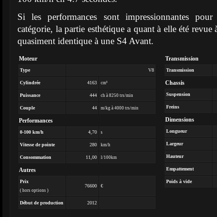
Si les performances sont impressionnantes pour
catégorie, la partie esthétique a quant à elle été revue
quasiment identique à une S4 Avant.
Moteur
Transmission
Type
V8
Transmission
Chassis
Cylindrée
4163
cm³
Suspension
Puissance
444
ch à 8250 trs/min
Freins
Couple
44
m/kg à 4000 trs/min
Dimensions
Performances
Longueur
0-100 km/h
4,70
s
Largeur
Vitesse de pointe
280
km/h
Hauteur
Consommation
11,00
l/100km
Empattement
Autres
Prix
Poids à vide
76600
€
( hors options )
Début de production
2012