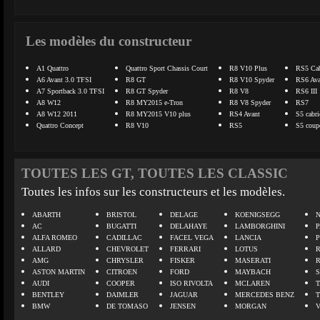
Les modèles du constructeur
A1 Quattro
Quattro Sport Chassis Court
R8 V10 Plus
RS5 Cab
A6 Avant 3.0 TFSI
R8 GT
R8 V10 Spyder
RS6 Ava
A7 Sportback 3.0 TFSI
R8 GT Spyder
R8 V8
RS6 III
A8 W12
R8 MY2015 e-Tron
R8 V8 Spyder
RS7
A8 W12 2011
R8 MY2015 V10 plus
RS4 Avant
S5 cabri
Quattro Concept
R8 V10
RS5
S5 coup
TOUTES LES GT, TOUTES LES CLASSIC
Toutes les infos sur les constructeurs et les modèles.
ABARTH
BRISTOL
DELAGE
KOENIGSEGG
N
AC
BUGATTI
DELAHAYE
LAMBORGHINI
P
ALFA ROMEO
CADILLAC
FACEL VEGA
LANCIA
ALLARD
CHEVROLET
FERRARI
LOTUS
AMG
CHRYSLER
FISKER
MASERATI
ASTON MARTIN
CITROEN
FORD
MAYBACH
AUDI
COOPER
ISO RIVOLTA
MCLAREN
BENTLEY
DAIMLER
JAGUAR
MERCEDES BENZ
BMW
DE TOMASO
JENSEN
MORGAN