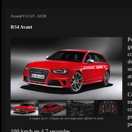
Accueil V12 GT
-
AUDI
RS4 Avant
P
g
c
d
a
c
C
t
c
p
4 images sur 4 - Cliquez sur une image pour afficher le zoom.
p
100 km/h en 4.7 secondes.