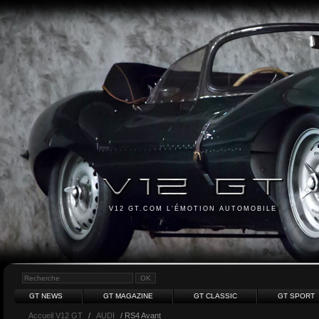
V12 GT.COM L'ÉMOTION AUTOMOBILE
GT NEWS
GT MAGAZINE
GT CLASSIC
GT SPORT
Accueil V12 GT
/
AUDI
/ RS4 Avant