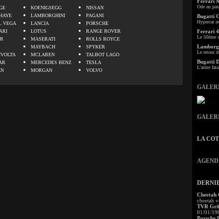
Ferrari 
Ode au pas
GE
KOENIGSEGG
NISSAN
HAYE
LAMBORGHINI
PAGANI
Bugatti 
Hypercar a
L VEGA
LANCIA
PORSCHE
ARI
LOTUS
RANGE ROVER
Ferrari 4
Le 50ème c
ER
MASERATI
ROLLS ROYCE
Lamborgh
MAYBACH
SPYKER
Le retour d
IVOLTA
MCLAREN
TALBOT LAGO
Bugatti 
AR
MERCEDES BENZ
TESLA
L'arme fata
EN
MORGAN
VOLVO
GALER
GALER
LA CO
AGEND
DERNI
Cheetah
cheetah v
TVR Grif
01/01/19
Porsche 