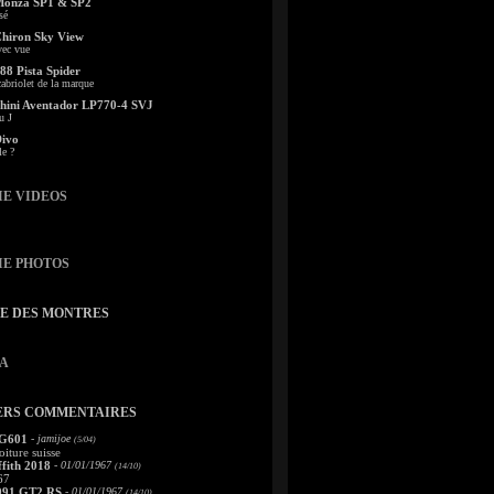
Monza SP1 & SP2
sé
Chiron Sky View
vec vue
88 Pista Spider
abriolet de la marque
ini Aventador LP770-4 SVJ
u J
Divo
le ?
IE VIDEOS
IE PHOTOS
TE DES MONTRES
A
ERS COMMENTAIRES
 G601
- jamijoe
(5/04)
oiture suisse
fith 2018
- 01/01/1967
(14/10)
67
991 GT2 RS
- 01/01/1967
(14/10)