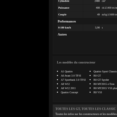
Cylindrée
2480
cm³
Puissance
408
ch à 5400 trs/
Couple
49
m/kg à 1600 tr
Performances
0-100 km/h
3,90
s
Autres
Les modèles du constructeur
A1 Quattro
Quattro Sport Chassis
A6 Avant 3.0 TFSI
R8 GT
A7 Sportback 3.0 TFSI
R8 GT Spyder
A8 W12
R8 MY2015 e-Tron
A8 W12 2011
R8 MY2015 V10 plu
Quattro Concept
R8 V10
TOUTES LES GT, TOUTES LES CLASSIC
Toutes les infos sur les constructeurs et les modèles