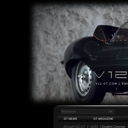
V12 GT.COM L'É
GT NEWS
GT MAGAZINE
Accueil V12 GT
/
AUDI
/ Quattro Concept