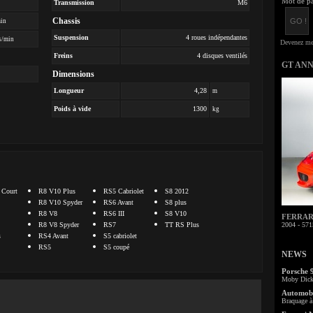
Mot de pa
Transmission
M6
Chassis
min
Suspension
4 roues indépendantes
s/min
Freins
4 disques ventilés
GT AN
Dimensions
Longueur
4,28
m
Poids à vide
1300
kg
 Court
R8 V10 Plus
RS5 Cabriolet
S8 2012
R8 V10 Spyder
RS6 Avant
S8 plus
R8 V8
RS6 III
S8 V10
FERRARI 
R8 V8 Spyder
RS7
TT RS Plus
2004 - 571
s
RS4 Avant
S5 cabriolet
RS5
S5 coupé
NEWS
Porsche 
Moby Dick 
Automobi
Braquage à 
.