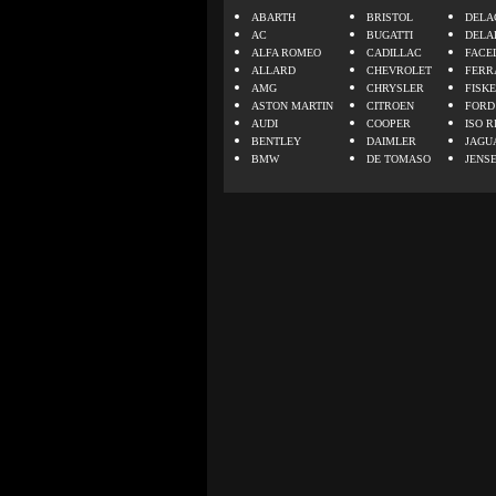
ABARTH
BRISTOL
DELA
AC
BUGATTI
DELA
ALFA ROMEO
CADILLAC
FACE
ALLARD
CHEVROLET
FERR
AMG
CHRYSLER
FISK
ASTON MARTIN
CITROEN
FORD
AUDI
COOPER
ISO R
BENTLEY
DAIMLER
JAGU
BMW
DE TOMASO
JENS