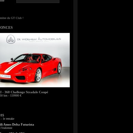
sse
NONCES
- 360 Challenge Stradale Coupé
50 km - 159900 €
935
: le remake
li Amos Delta Futurista
l'italienne