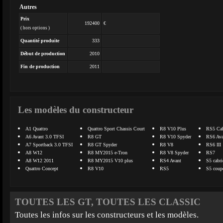
Autres
Prix
192400
€
( hors options )
Quantité produite
333
Début de production
2010
Fin de production
2011
Les modèles du constructeur
A1 Quattro
Quattro Sport Chassis Court
R8 V10 Plus
RS5 Cab
A6 Avant 3.0 TFSI
R8 GT
R8 V10 Spyder
RS6 Ava
A7 Sportback 3.0 TFSI
R8 GT Spyder
R8 V8
RS6 III
A8 W12
R8 MY2015 e-Tron
R8 V8 Spyder
RS7
A8 W12 2011
R8 MY2015 V10 plus
RS4 Avant
S5 cabri
Quattro Concept
R8 V10
RS5
S5 coup
TOUTES LES GT, TOUTES LES CLASSIC
Toutes les infos sur les constructeurs et les modèles.