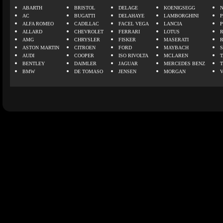
ABARTH
BRISTOL
DELAGE
KOENIGSEGG
N
AC
BUGATTI
DELAHAYE
LAMBORGHINI
P
ALFA ROMEO
CADILLAC
FACEL VEGA
LANCIA
ALLARD
CHEVROLET
FERRARI
LOTUS
AMG
CHRYSLER
FISKER
MASERATI
ASTON MARTIN
CITROEN
FORD
MAYBACH
AUDI
COOPER
ISO RIVOLTA
MCLAREN
BENTLEY
DAIMLER
JAGUAR
MERCEDES BENZ
BMW
DE TOMASO
JENSEN
MORGAN