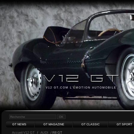
V12 GT.COM L'ÉMOTION AUTOMOBILE
GT NEWS
GT MAGAZINE
GT CLASSIC
GT SPORT
Accueil V12 GT
/
AUDI
/ R8 GT