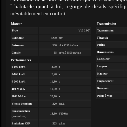
L'habitacle quant à lui, regorge de détails spécif
inévitablement en confort.
Moteur
Transmission
Type
V10 à 90°
Transmission
Chassis
Cylindrée
5200
cm³
Freins
Puissance
560
ch à 7750 trs/min
Dimensions
Couple
55
m/kg à 6500 trs/min
Longueur
Performances
Largeur
0-100 km/h
3,50
s
Hauteur
0-160 km/h
7,70
s
Empattement
0-200 km/h
11,60
s
Réservoir
400 M d.a.
11,50
s
Poids à vide
1000 M d.a.
20,70
s
Vitesse de pointe
320
km/h
Consommation
13,90
l/100km
( normalisée )
Emissions CO²
323
g/km