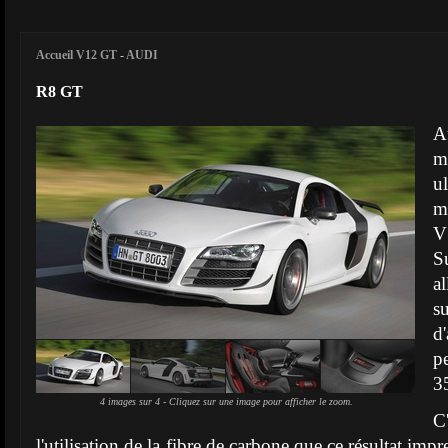
Accueil V12 GT
-
AUDI
R8 GT
m
u
m
V
S
a
s
d
p
3
4 images sur 4 - Cliquez sur une image pour afficher le zoom.
C
l'utilisation de la fibre de carbone que ce résultat imp