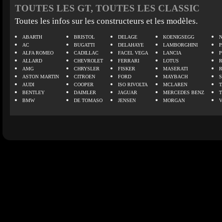
TOUTES LES GT, TOUTES LES CLASSIC
Toutes les infos sur les constructeurs et les modèles.
ABARTH
BRISTOL
DELAGE
KOENIGSEGG
N
AC
BUGATTI
DELAHAYE
LAMBORGHINI
P
ALFA ROMEO
CADILLAC
FACEL VEGA
LANCIA
ALLARD
CHEVROLET
FERRARI
LOTUS
AMG
CHRYSLER
FISKER
MASERATI
ASTON MARTIN
CITROEN
FORD
MAYBACH
AUDI
COOPER
ISO RIVOLTA
MCLAREN
BENTLEY
DAIMLER
JAGUAR
MERCEDES BENZ
BMW
DE TOMASO
JENSEN
MORGAN