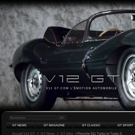
V12 GT.COM L'ÉMOTION AUTOMOBILE
GT NEWS
GT MAGAZINE
GT CLASSIC
GT SPORT
Accueil V12 GT
/
GT News
/
GT infos
/ Porsche 911 Turbo et Turbo S