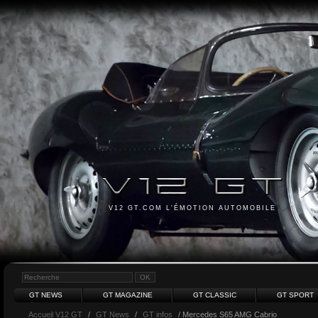
V12 GT.COM L'ÉMOTION AUTOMOBILE
GT NEWS
GT MAGAZINE
GT CLASSIC
GT SPORT
Accueil V12 GT
/
GT News
/
GT infos
/ Mercedes S65 AMG Cabrio