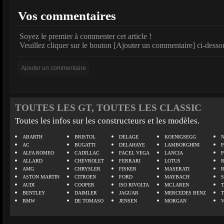
Vos commentaires
Soyez le premier à commenter cet article !
Veuillez cliquer sur le bouton [Ajouter un commentaire] ci-desso
TOUTES LES GT, TOUTES LES CLASSIC
Toutes les infos sur les constructeurs et les modèles.
ABARTH
BRISTOL
DELAGE
KOENIGSEGG
N
AC
BUGATTI
DELAHAYE
LAMBORGHINI
P
ALFA ROMEO
CADILLAC
FACEL VEGA
LANCIA
ALLARD
CHEVROLET
FERRARI
LOTUS
AMG
CHRYSLER
FISKER
MASERATI
ASTON MARTIN
CITROEN
FORD
MAYBACH
AUDI
COOPER
ISO RIVOLTA
MCLAREN
BENTLEY
DAIMLER
JAGUAR
MERCEDES BENZ
BMW
DE TOMASO
JENSEN
MORGAN