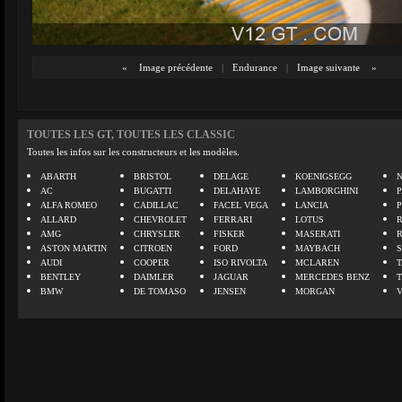
«
Image précédente
|
Endurance
|
Image suivante
»
TOUTES LES GT, TOUTES LES CLASSIC
Toutes les infos sur les constructeurs et les modèles.
ABARTH
BRISTOL
DELAGE
KOENIGSEGG
N
AC
BUGATTI
DELAHAYE
LAMBORGHINI
P
ALFA ROMEO
CADILLAC
FACEL VEGA
LANCIA
ALLARD
CHEVROLET
FERRARI
LOTUS
AMG
CHRYSLER
FISKER
MASERATI
ASTON MARTIN
CITROEN
FORD
MAYBACH
AUDI
COOPER
ISO RIVOLTA
MCLAREN
BENTLEY
DAIMLER
JAGUAR
MERCEDES BENZ
BMW
DE TOMASO
JENSEN
MORGAN