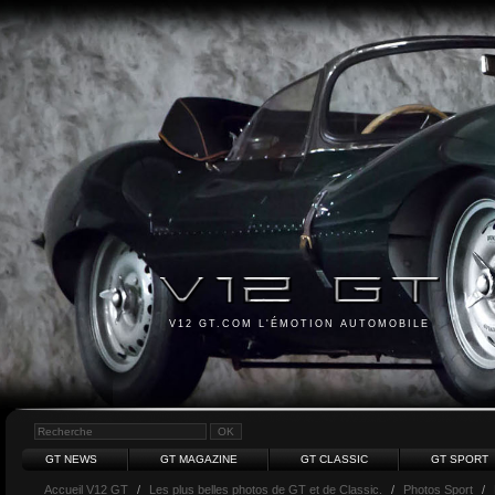
V12 GT.COM L'ÉMOTION AUTOMOBILE
GT NEWS
GT MAGAZINE
GT CLASSIC
GT SPORT
Accueil V12 GT
/
Les plus belles photos de GT et de Classic.
/
Photos Sport
/