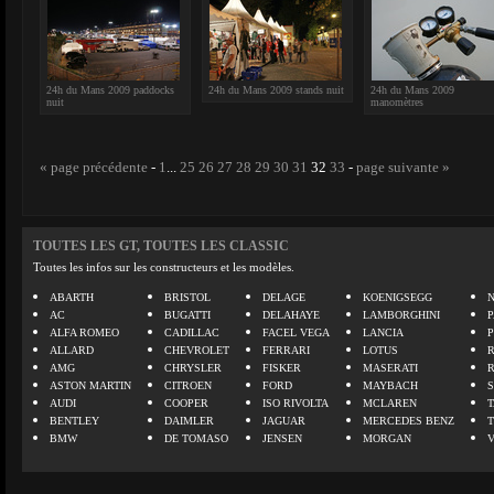
24h du Mans 2009 paddocks
24h du Mans 2009 stands nuit
24h du Mans 2009
nuit
manomètres
« page précédente
-
1
...
25
26
27
28
29
30
31
32
33
-
page suivante »
TOUTES LES GT, TOUTES LES CLASSIC
Toutes les infos sur les constructeurs et les modèles.
ABARTH
BRISTOL
DELAGE
KOENIGSEGG
N
AC
BUGATTI
DELAHAYE
LAMBORGHINI
P
ALFA ROMEO
CADILLAC
FACEL VEGA
LANCIA
ALLARD
CHEVROLET
FERRARI
LOTUS
AMG
CHRYSLER
FISKER
MASERATI
ASTON MARTIN
CITROEN
FORD
MAYBACH
AUDI
COOPER
ISO RIVOLTA
MCLAREN
BENTLEY
DAIMLER
JAGUAR
MERCEDES BENZ
BMW
DE TOMASO
JENSEN
MORGAN