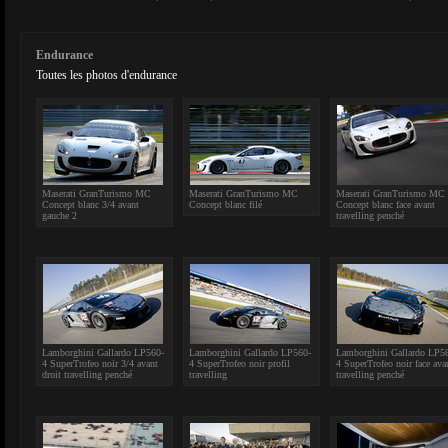
Endurance
Toutes les photos d'endurance
Maserati GranTurismo MC
Maserati GranTurismo MC
Maserati GranTurismo MC
Concept blanc 3/4 avant
Concept blanc filé
Concept blanc face avant
gauche 2
travelling penché
Lamborghini Gallardo LP560-
Lamborghini Gallardo LP560-
Lamborghini Gallardo LP5
4 SuperTrofeo noir 3/4 avant
4 SuperTrofeo noir profil
4 SuperTrofeo noir face ava
droit travelling penché
travelling
travelling penché