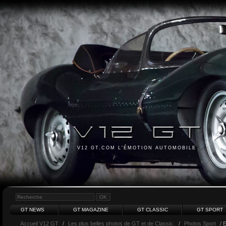
V12 GT.COM L'ÉMOTION AUTOMOBILE
GT NEWS
GT MAGAZINE
GT CLASSIC
GT SPORT
Accueil V12 GT
/
Les plus belles photos de GT et de Classic.
/
Photos Sport
/ 