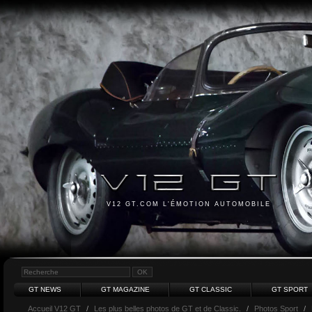
V12 GT.COM L'ÉMOTION AUTOMOBILE
GT NEWS
GT MAGAZINE
GT CLASSIC
GT SPORT
Accueil V12 GT
/
Les plus belles photos de GT et de Classic.
/
Photos Sport
/