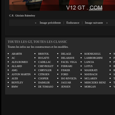
C.R. Ghislain Balemboy
«
Image précédente
|
Endurance
|
Image suivante
»
TOUTES LES GT, TOUTES LES CLASSIC
Toutes les infos sur les constructeurs et les modèles.
ABARTH
BRISTOL
DELAGE
KOENIGSEGG
N
AC
BUGATTI
DELAHAYE
LAMBORGHINI
P
ALFA ROMEO
CADILLAC
FACEL VEGA
LANCIA
ALLARD
CHEVROLET
FERRARI
LOTUS
AMG
CHRYSLER
FISKER
MASERATI
ASTON MARTIN
CITROEN
FORD
MAYBACH
AUDI
COOPER
ISO RIVOLTA
MCLAREN
BENTLEY
DAIMLER
JAGUAR
MERCEDES BENZ
BMW
DE TOMASO
JENSEN
MORGAN