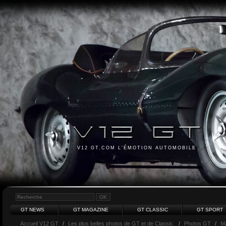
V12 GT.COM L'ÉMOTION AUTOMOBILE
GT NEWS
GT MAGAZINE
GT CLASSIC
GT SPORT
Accueil V12 GT
/
Les plus belles photos de GT et de Classic.
/
Photos GT
/
Ma