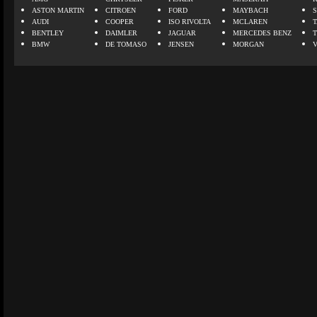
ASTON MARTIN
CITROEN
FORD
MAYBACH
AUDI
COOPER
ISO RIVOLTA
MCLAREN
BENTLEY
DAIMLER
JAGUAR
MERCEDES BENZ
BMW
DE TOMASO
JENSEN
MORGAN