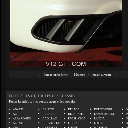
«
Image précédente
|
Maserati
|
Image suivante
»
TOUTES LES GT, TOUTES LES CLASSIC
Toutes les infos sur les constructeurs et les modèles.
ABARTH
BRISTOL
DELAGE
KOENIGSEGG
N
AC
BUGATTI
DELAHAYE
LAMBORGHINI
P
ALFA ROMEO
CADILLAC
FACEL VEGA
LANCIA
ALLARD
CHEVROLET
FERRARI
LOTUS
AMG
CHRYSLER
FISKER
MASERATI