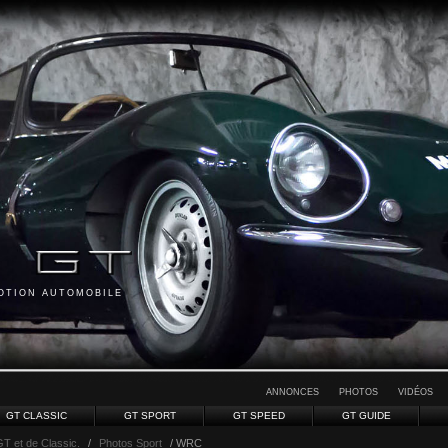
MOTION AUTOMOBILE
ANNONCES
PHOTOS
VIDÉOS
GT CLASSIC
GT SPORT
GT SPEED
GT GUIDE
GT et de Classic.
/
Photos Sport
/ WRC