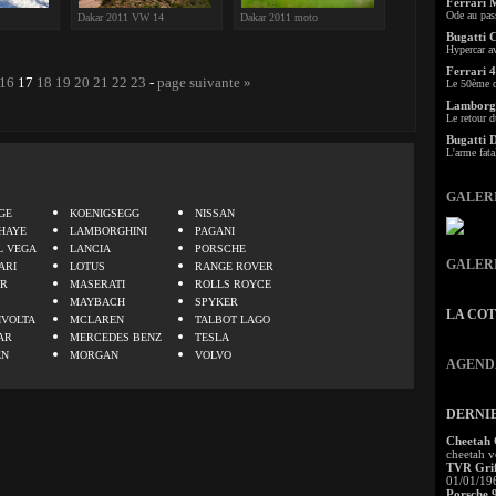
Ferrari 
Ode au pas
Dakar 2011 VW 14
Dakar 2011 moto
Bugatti 
Hypercar a
Ferrari 4
16
17
18
19
20
21
22
23
-
page suivante »
Le 50ème c
Lamborgh
Le retour d
Bugatti 
L'arme fata
.
GALER
GE
KOENIGSEGG
NISSAN
HAYE
LAMBORGHINI
PAGANI
L VEGA
LANCIA
PORSCHE
GALER
ARI
LOTUS
RANGE ROVER
ER
MASERATI
ROLLS ROYCE
MAYBACH
SPYKER
LA CO
IVOLTA
MCLAREN
TALBOT LAGO
AR
MERCEDES BENZ
TESLA
EN
MORGAN
VOLVO
AGEND
DERNI
Cheetah
cheetah v
TVR Grif
01/01/19
Porsche 