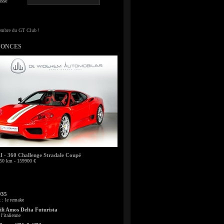
sse
NONCES
- 360 Challenge Stradale Coupé
50 km - 159900 €
935
: le remake
li Amos Delta Futurista
l'italienne