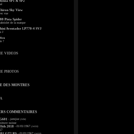
Monza SP1 & SP2
sé
Chiron Sky View
vec vue
88 Pista Spider
abriolet de la marque
ini Aventador LP770-4 SVJ
u J
Divo
le ?
IE VIDEOS
IE PHOTOS
TE DES MONTRES
A
ERS COMMENTAIRES
 G601
- jamijoe
(5/04)
oiture suisse
fith 2018
- 01/01/1967
(14/10)
67
991 GT2 RS
- 01/01/1967
(14/10)