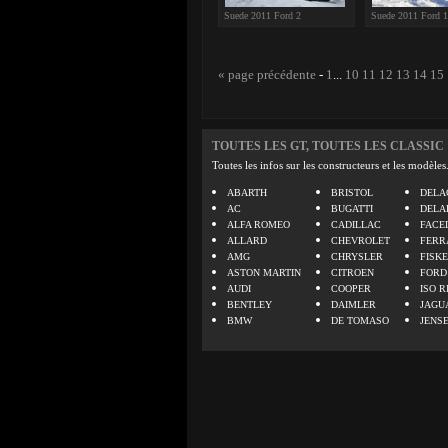
Suede 2011 Ford 2
Suede 2011 Ford 1
« page précédente
-
1
...
10
11
12
13
14
15
TOUTES LES GT, TOUTES LES CLASSIC
Toutes les infos sur les constructeurs et les modèles
ABARTH
BRISTOL
DELA
AC
BUGATTI
DELA
ALFA ROMEO
CADILLAC
FACE
ALLARD
CHEVROLET
FERR
AMG
CHRYSLER
FISK
ASTON MARTIN
CITROEN
FORD
AUDI
COOPER
ISO R
BENTLEY
DAIMLER
JAGU
BMW
DE TOMASO
JENS