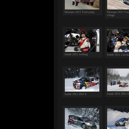
Mexique 2011 Ford jump
Mexique 2011 Ford
village
Suede 2011 Solberg
Suede 2011 Latval
Suede 2011 DS3 5
Suede 2011 DS3 6