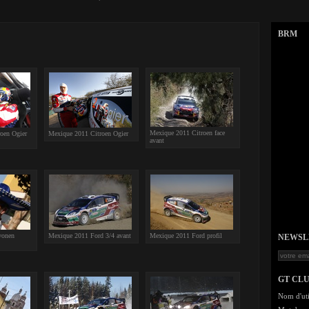
BRM
Mexique 2011 Citroen face
oen Ogier
Mexique 2011 Citroen Ogier
avant
vonen
Mexique 2011 Ford 3/4 avant
Mexique 2011 Ford profil
NEWSLET
GT CL
Nom d'uti