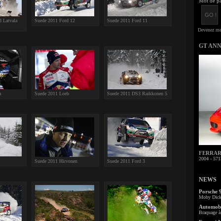
Mot de pa
 Latvala
Suede 2011 Ford 12
Suede 2011 Ford 11
GT AN
a
Suede 2011 Loeb
Suede 2011 DS3 Raikkonen 5
FERRARI 
2004 - 571
Suede 2011 Hirvonen
Suede 2011 Ford 3
NEWS
Porsche 
Moby Dick 
Automobi
Braquage à 