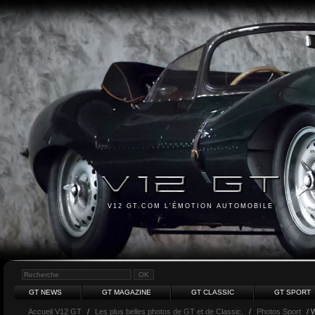
V12 GT.COM L'ÉMOTION AUTOMOBILE
GT NEWS
GT MAGAZINE
GT CLASSIC
GT SPORT
Accueil V12 GT
/
Les plus belles photos de GT et de Classic.
/
Photos Sport
/ 