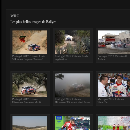
WRC
Les plus belles images de Rallyes
Portugal 2012 Citroën Loeb
Portugal 2012 Citroën Loeb
Portugal 2012 Citroën Al
3/4 avant drapeau Portugal
végétation
Attiyah
Portugal 2012 Citroën
Portugal 2012 Citroën
Mexique 2012 Citroën
Hirvonen 3/4 avant droit
Hirvonen 3/4 avant droit boue
Neuville