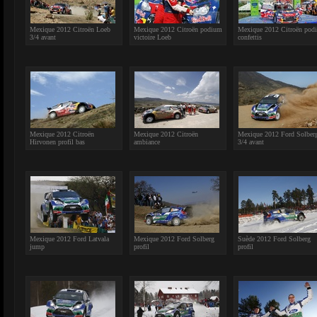
Mexique 2012 Citroën Loeb
Mexique 2012 Citroën podium
Mexique 2012 Citroën pod
3/4 avant
victoire Loeb
confettis
Mexique 2012 Citroën
Mexique 2012 Citroën
Mexique 2012 Ford Solber
Hirvonen profil bas
ambiance
3/4 avant
Mexique 2012 Ford Latvala
Mexique 2012 Ford Solberg
Suède 2012 Ford Solberg
jump
profil
profil