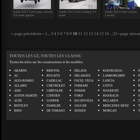
Suède 2012 Ford jump Latvala
Suède 2012 Ford Solberg 3/4
Suède 2012 Ford victoire
3/4 avant gauche
avant
Latvala
« page précédente
-
1
...
3
4
5
6
7
8
9
10
11
12
13
14
15
16
...
23
-
page suivan
TOUTES LES GT, TOUTES LES CLASSIC
Toutes les infos sur les constructeurs et les modèles.
ABARTH
BRISTOL
DELAGE
KOENIGSEGG
N
AC
BUGATTI
DELAHAYE
LAMBORGHINI
P
ALFA ROMEO
CADILLAC
FACEL VEGA
LANCIA
ALLARD
CHEVROLET
FERRARI
LOTUS
AMG
CHRYSLER
FISKER
MASERATI
ASTON MARTIN
CITROEN
FORD
MAYBACH
AUDI
COOPER
ISO RIVOLTA
MCLAREN
BENTLEY
DAIMLER
JAGUAR
MERCEDES BENZ
BMW
DE TOMASO
JENSEN
MORGAN