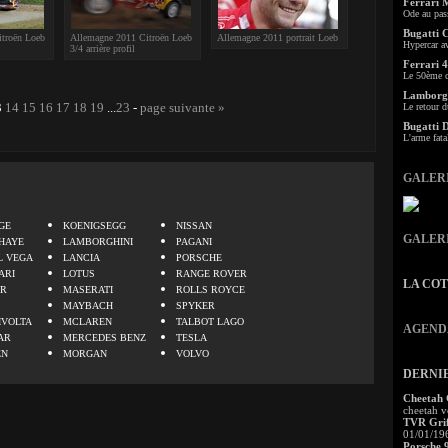
Ferrari 
Ode au pas
Bugatti 
troën Loeb
Allemagne 2011 Citroën Loeb
Allemagne 2011 portrait Loeb
Hypercar a
3/4 arrière profil
Ferrari 4
Le 50ème c
Lamborgh
3
14
15
16
17
18
19
...
23
-
page suivante »
Le retour d
Bugatti 
L'arme fata
GALER
.
GE
KOENIGSEGG
NISSAN
GALER
HAYE
LAMBORGHINI
PAGANI
L VEGA
LANCIA
PORSCHE
ARI
LOTUS
RANGE ROVER
LA CO
ER
MASERATI
ROLLS ROYCE
MAYBACH
SPYKER
IVOLTA
MCLAREN
TALBOT LAGO
AGEND
AR
MERCEDES BENZ
TESLA
EN
MORGAN
VOLVO
DERNI
Cheetah
cheetah v
TVR Grif
01/01/19
Porsche 