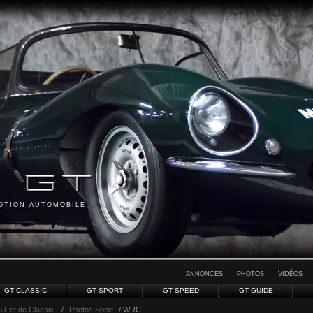
MOTION AUTOMOBILE
ANNONCES
PHOTOS
VIDÉOS
GT CLASSIC
GT SPORT
GT SPEED
GT GUIDE
GT et de Classic.
/
Photos Sport
/ WRC