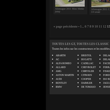
Allemagne 2011 Mini Meeke
Allemagne 2011 Ci
jump
3/4 avant
« page précédente
-
1
...
6
7
8
9
10
11
12
1
TOUTES LES GT, TOUTES LES CLASSIC
Toutes les infos sur les constructeurs et les modèles
ABARTH
BRISTOL
DELA
AC
BUGATTI
DELA
ALFA ROMEO
CADILLAC
FACE
ALLARD
CHEVROLET
FERR
AMG
CHRYSLER
FISK
ASTON MARTIN
CITROEN
FORD
AUDI
COOPER
ISO R
BENTLEY
DAIMLER
JAGU
BMW
DE TOMASO
JENS