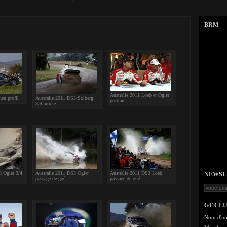
BRM
Australie 2011 Loeb et Ogier
en profil
Australie 2011 DS3 Solberg
portrait
3/4 arrière
3 Ogier 3/4
Australie 2011 DS3 Ogier
Australie 2011 DS3 Loeb
NEWSLET
passage de gué
passage de gué
GT CL
Nom d'uti