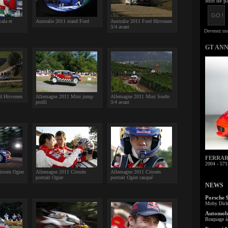
Mot de pa
ala et
Australie 2011 stand Ford
Australie 2011 Ford Hirvonen
3/4 avant
GT AN
rd Hirvonen
Allemagne 2011 Mini jump
Allemagne 2011 Mini Sordo
profil
3/4 avant
FERRARI 
2004 - 571
troën Ogier
Allemagne 2011 Citroën
Allemagne 2011 Citroën
portrait Ogier
portrait Ogier casqué
NEWS
Porsche 
Moby Dick 
Automobi
Braquage à 