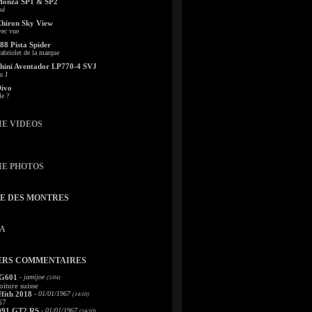
Monza SP1 & SP2
sé
Chiron Sky View
vec vue
88 Pista Spider
abriolet de la marque
ini Aventador LP770-4 SVJ
u J
Divo
le ?
IE VIDEOS
IE PHOTOS
TE DES MONTRES
A
ERS COMMENTAIRES
 G601
- jamijoe
(5/04)
oiture suisse
fith 2018
- 01/01/1967
(14/10)
67
991 GT2 RS
- 01/01/1967
(14/10)