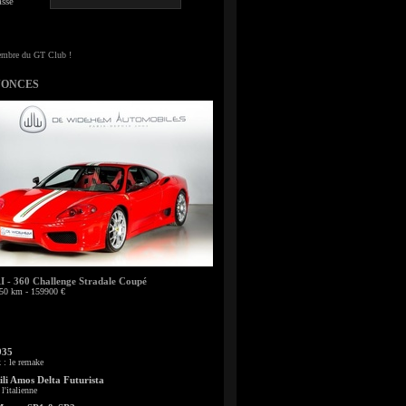
sse
NONCES
- 360 Challenge Stradale Coupé
50 km - 159900 €
935
: le remake
li Amos Delta Futurista
l'italienne