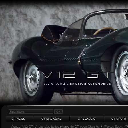
V12 GT.COM L'ÉMOTION AUTOMOBILE
GT NEWS
GT MAGAZINE
GT CLASSIC
GT SPORT
Accueil V12 GT
/
Les plus belles photos de GT et de Classic.
/
Photos Sport
/ 