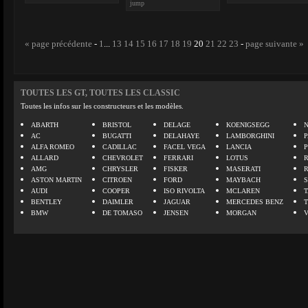
jump
« page précédente
-
1
...
13
14
15
16
17
18
19
20
21
22
23
-
page suivante »
TOUTES LES GT, TOUTES LES CLASSIC
Toutes les infos sur les constructeurs et les modèles.
ABARTH
BRISTOL
DELAGE
KOENIGSEGG
N
AC
BUGATTI
DELAHAYE
LAMBORGHINI
P
ALFA ROMEO
CADILLAC
FACEL VEGA
LANCIA
ALLARD
CHEVROLET
FERRARI
LOTUS
AMG
CHRYSLER
FISKER
MASERATI
ASTON MARTIN
CITROEN
FORD
MAYBACH
AUDI
COOPER
ISO RIVOLTA
MCLAREN
BENTLEY
DAIMLER
JAGUAR
MERCEDES BENZ
BMW
DE TOMASO
JENSEN
MORGAN