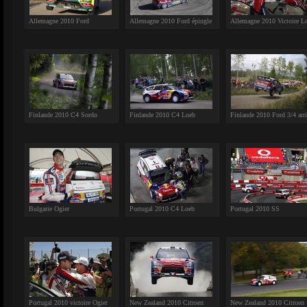
Allemagne 2010 Ford
Allemagne 2010 Ford épingle
Allemagne 2010 Victoire L
Finlande 2010 C4 Sordo
Finlande 2010 C4 Loeb
Finlande 2010 Ford 3/4 arri
Bulgarie Ogier
Portugal 2010 C4 Loeb
Portugal 2010 SS
Portugal 2010 victoire Ogier
New Zealand 2010 Citroen
New Zealand 2010 Citroen