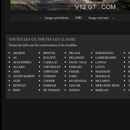
«
Image précédente
|
WRC
|
Image suivante
»
TOUTES LES GT, TOUTES LES CLASSIC
Toutes les infos sur les constructeurs et les modèles.
ABARTH
BRISTOL
DELAGE
KOENIGSEGG
N
AC
BUGATTI
DELAHAYE
LAMBORGHINI
P
ALFA ROMEO
CADILLAC
FACEL VEGA
LANCIA
ALLARD
CHEVROLET
FERRARI
LOTUS
AMG
CHRYSLER
FISKER
MASERATI
ASTON MARTIN
CITROEN
FORD
MAYBACH
AUDI
COOPER
ISO RIVOLTA
MCLAREN
BENTLEY
DAIMLER
JAGUAR
MERCEDES BENZ
BMW
DE TOMASO
JENSEN
MORGAN