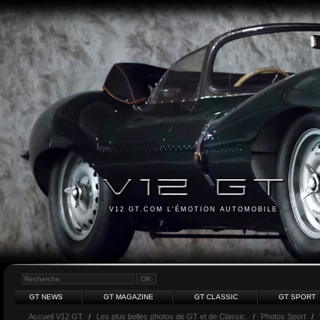
V12 GT.COM L'ÉMOTION AUTOMOBILE
GT NEWS
GT MAGAZINE
GT CLASSIC
GT SPORT
Accueil V12 GT
/
Les plus belles photos de GT et de Classic.
/
Photos Sport
/