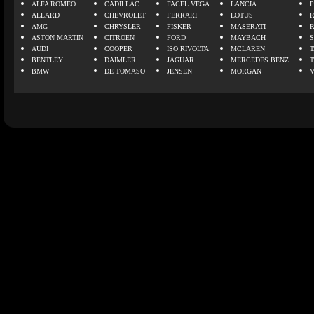
ALFA ROMEO
CADILLAC
FACEL VEGA
LANCIA
ALLARD
CHEVROLET
FERRARI
LOTUS
AMG
CHRYSLER
FISKER
MASERATI
ASTON MARTIN
CITROEN
FORD
MAYBACH
AUDI
COOPER
ISO RIVOLTA
MCLAREN
BENTLEY
DAIMLER
JAGUAR
MERCEDES BENZ
BMW
DE TOMASO
JENSEN
MORGAN