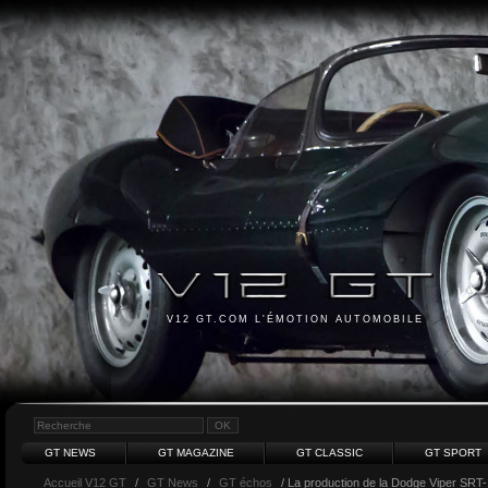
V12 GT.COM L'ÉMOTION AUTOMOBILE
GT NEWS
GT MAGAZINE
GT CLASSIC
GT SPORT
Accueil V12 GT
/
GT News
/
GT échos
/ La production de la Dodge Viper SRT-