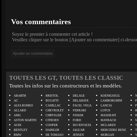
Vos commentaires
Soyez le premier à commenter cet article !
Veuillez cliquer sur le bouton [Ajouter un commentaire] ci-desso
TOUTES LES GT, TOUTES LES CLASSIC
Toutes les infos sur les constructeurs et les modèles.
ABARTH
BRISTOL
DELAGE
KOENIGSEGG
N
AC
BUGATTI
DELAHAYE
LAMBORGHINI
P
ALFA ROMEO
CADILLAC
FACEL VEGA
LANCIA
ALLARD
CHEVROLET
FERRARI
LOTUS
AMG
CHRYSLER
FISKER
MASERATI
ASTON MARTIN
CITROEN
FORD
MAYBACH
AUDI
COOPER
ISO RIVOLTA
MCLAREN
BENTLEY
DAIMLER
JAGUAR
MERCEDES BENZ
BMW
DE TOMASO
JENSEN
MORGAN