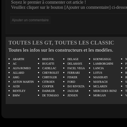
Soyez le premier à commenter cet article !
Veuillez cliquer sur le bouton [Ajouter un commentaire] ci-desso
TOUTES LES GT, TOUTES LES CLASSIC
Toutes les infos sur les constructeurs et les modèles.
ABARTH
BRISTOL
DELAGE
KOENIGSEGG
N
AC
BUGATTI
DELAHAYE
LAMBORGHINI
P
ALFA ROMEO
CADILLAC
FACEL VEGA
LANCIA
ALLARD
CHEVROLET
FERRARI
LOTUS
AMG
CHRYSLER
FISKER
MASERATI
ASTON MARTIN
CITROEN
FORD
MAYBACH
AUDI
COOPER
ISO RIVOLTA
MCLAREN
BENTLEY
DAIMLER
JAGUAR
MERCEDES BENZ
BMW
DE TOMASO
JENSEN
MORGAN