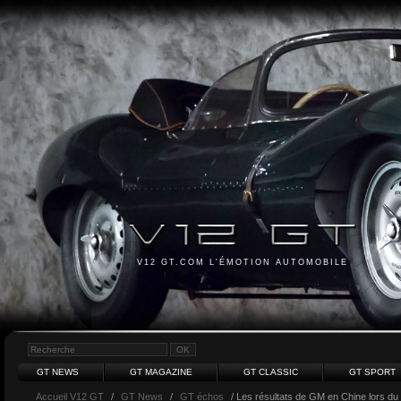
V12 GT.COM L'ÉMOTION AUTOMOBILE
GT NEWS
GT MAGAZINE
GT CLASSIC
GT SPORT
Accueil V12 GT
/
GT News
/
GT échos
/ Les résultats de GM en Chine lors d