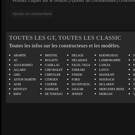
Veuillez cliquer sur le bouton [Ajouter un commentaire] ci-desso
TOUTES LES GT, TOUTES LES CLASSIC
Toutes les infos sur les constructeurs et les modèles.
ABARTH
BRISTOL
DELAGE
KOENIGSEGG
N
AC
BUGATTI
DELAHAYE
LAMBORGHINI
P
ALFA ROMEO
CADILLAC
FACEL VEGA
LANCIA
ALLARD
CHEVROLET
FERRARI
LOTUS
AMG
CHRYSLER
FISKER
MASERATI
ASTON MARTIN
CITROEN
FORD
MAYBACH
AUDI
COOPER
ISO RIVOLTA
MCLAREN
BENTLEY
DAIMLER
JAGUAR
MERCEDES BENZ
BMW
DE TOMASO
JENSEN
MORGAN