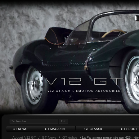
V12 GT.COM L'ÉMOTION AUTOMOBILE
GT NEWS
GT MAGAZINE
GT CLASSIC
GT SPORT
Accueil V12 GT
/
GT News
/
GT échos
/ La Panamera présentée par 425 mètres