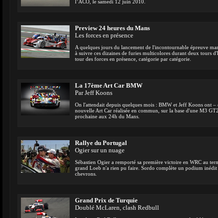
l’ACO, le samedi 12 juin 2010.
Preview 24 heures du Mans
Les forces en présence
A quelques jours du lancement de l'incontournable épreuve manc
à suivre ces dizaines de furies multicolores durant deux tours d'
tour des forces en présence, catégorie par catégorie.
La 17ème Art Car BMW
Par Jeff Koons
On l'attendait depuis quelques mois : BMW et Jeff Koons ont – en
nouvelle Art Car réalisée en commun, sur la base d'une M3 GT2
prochaine aux 24h du Mans.
Rallye du Portugal
Ogier sur un nuage
Sébastien Ogier a remporté sa première victoire en WRC au ter
grand Loeb n'a rien pu faire. Sordo complète un podium inédi
chevrons.
Grand Prix de Turquie
Doublé McLaren, clash Redbull