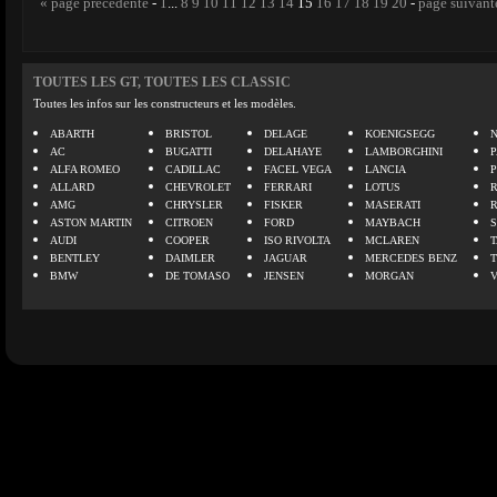
« page précédente
-
1
...
8
9
10
11
12
13
14
15
16
17
18
19
20
-
page suivant
TOUTES LES GT, TOUTES LES CLASSIC
Toutes les infos sur les constructeurs et les modèles.
ABARTH
BRISTOL
DELAGE
KOENIGSEGG
N
AC
BUGATTI
DELAHAYE
LAMBORGHINI
P
ALFA ROMEO
CADILLAC
FACEL VEGA
LANCIA
ALLARD
CHEVROLET
FERRARI
LOTUS
AMG
CHRYSLER
FISKER
MASERATI
ASTON MARTIN
CITROEN
FORD
MAYBACH
AUDI
COOPER
ISO RIVOLTA
MCLAREN
BENTLEY
DAIMLER
JAGUAR
MERCEDES BENZ
BMW
DE TOMASO
JENSEN
MORGAN