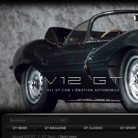
V12 GT.COM L'ÉMOTION AUTOMOBILE
GT NEWS
GT MAGAZINE
GT CLASSIC
GT SPORT
Accueil V12 GT
/
GT Sport
/ Sport news