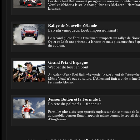
Les deux Red Bull auraient pu signer un nouveau doublé mais
Vettel et Webber a laissé le champ libre aux McLaren ! Hamilton
la saison.
Rallye de Nouvelle-Zélande
Latvala vainqueur, Loeb impressionnant !
Le second pilote Ford a finalement remporté un rallye de Nouve
Ogier et Loeb ont prétendu à la victoire mais plusieurs têtes à q
du podium.
Grand Prix d'Espagne
Webber de bout en bout
Au volant d'une Red Bull très rapide, le week-end de l'Australie
Même Vettel n'a pas pu suivre. L'Allemand finit tout de même 3è
Fernando Alonso.
Jenson Button et la Formule 1
En tête du palmarès ... financier
Parmi les plus aisés, sept sportifs anglais sur dix sont issus de la
automobile. Jenson Button apparaît même comme le sportif de 
d'Angleterre.