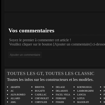
Vos commentaires
Soyez le premier à commenter cet article !
Veuillez cliquer sur le bouton [Ajouter un commentaire] ci-desso
TOUTES LES GT, TOUTES LES CLASSIC
Toutes les infos sur les constructeurs et les modèles.
ABARTH
BRISTOL
DELAGE
KOENIGSEGG
N
AC
BUGATTI
DELAHAYE
LAMBORGHINI
P
ALFA ROMEO
CADILLAC
FACEL VEGA
LANCIA
ALLARD
CHEVROLET
FERRARI
LOTUS
AMG
CHRYSLER
FISKER
MASERATI