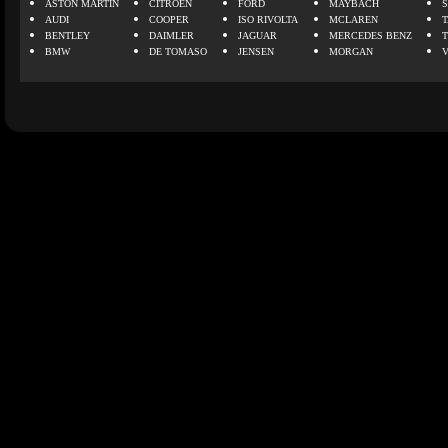
ASTON MARTIN
CITROEN
FORD
MAYBACH
AUDI
COOPER
ISO RIVOLTA
MCLAREN
BENTLEY
DAIMLER
JAGUAR
MERCEDES BENZ
BMW
DE TOMASO
JENSEN
MORGAN