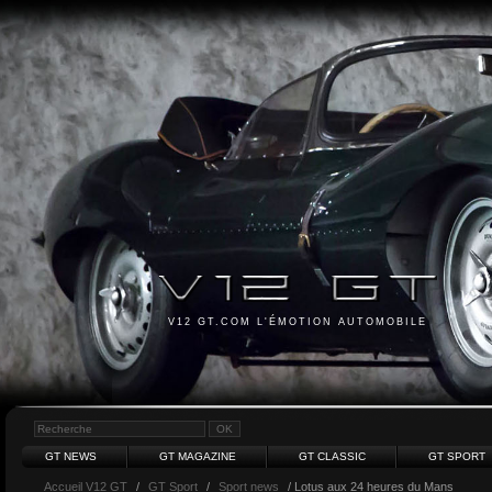
V12 GT.COM L'ÉMOTION AUTOMOBILE
GT NEWS
GT MAGAZINE
GT CLASSIC
GT SPORT
Accueil V12 GT
/
GT Sport
/
Sport news
/ Lotus aux 24 heures du Mans