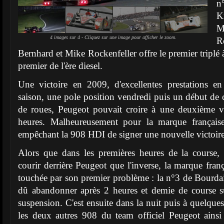
n
K
M
4 images sur 4 - Cliquez sur une image pour afficher le zoom.
R
Bernhard et Mike Rockenfeller offre le premier triplé
premier de l'ère diesel.
Une victoire en 2009, d'excellentes prestations e
saison, une pole position vendredi puis un début de 
de roues, Peugeot pouvait croire à une deuxième vi
heures. Malheureusement pour la marque française,
empêchant la 908 HDI de signer une nouvelle victoire
Alors que dans les premières heures de la course,
courir derrière Peugeot que l'inverse, la marque franç
touchée par son premier problème : la n°3 de Bourd
dû abandonner après 2 heures et demie de course su
suspension. C'est ensuite dans la nuit puis à quelques
les deux autres 908 du team officiel Peugeot ainsi