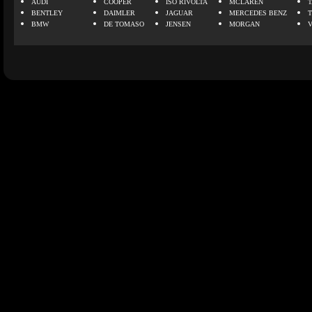
AUDI
COOPER
ISO RIVOLTA
MCLAREN
BENTLEY
DAIMLER
JAGUAR
MERCEDES BENZ
BMW
DE TOMASO
JENSEN
MORGAN