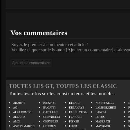
Vos commentaires
Soyez le premier à commenter cet article !
Veuillez cliquer sur le bouton [Ajouter un commentaire] ci-desso
TOUTES LES GT, TOUTES LES CLASSIC
Toutes les infos sur les constructeurs et les modèles.
ABARTH
BRISTOL
DELAGE
KOENIGSEGG
N
AC
BUGATTI
DELAHAYE
LAMBORGHINI
P
ALFA ROMEO
CADILLAC
FACEL VEGA
LANCIA
ALLARD
CHEVROLET
FERRARI
LOTUS
AMG
CHRYSLER
FISKER
MASERATI
ASTON MARTIN
CITROEN
FORD
MAYBACH