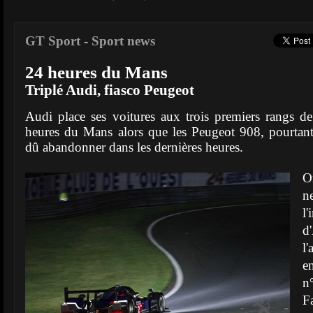
GT Sport
-
Sport news
24 heures du Mans
Triplé Audi, fiasco Peugeot
Audi place ses voitures aux trois premiers rangs d
heures du Mans alors que les Peugeot 908, pourtant
dû abandonner dans les dernières heures.
O
n
l
d
l
e
n
F