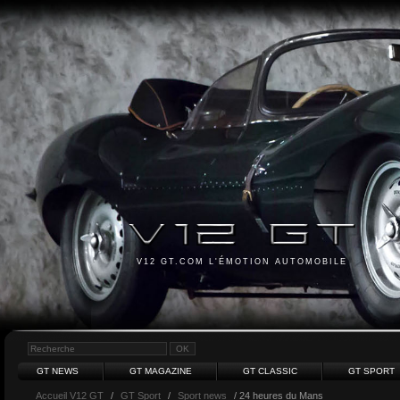
V12 GT.COM L'ÉMOTION AUTOMOBILE
GT NEWS
GT MAGAZINE
GT CLASSIC
GT SPORT
Accueil V12 GT
/
GT Sport
/
Sport news
/ 24 heures du Mans