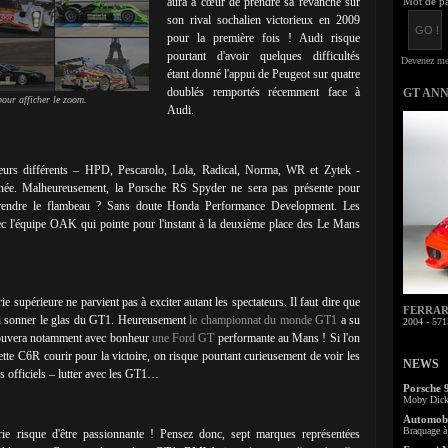
aura à cœur de prendre sa revanche sur
Mot de pa
son rival sochalien victorieux en 2009
pour la première fois ! Audi risque
pourtant d'avoir quelques difficultés
étant donné l'appui de Peugeot sur quatre
doublés remportés récemment face à
GT AN
our afficher le zoom.
Audi.
eurs différents – HPD, Pescarolo, Lola, Radical, Norma, WR et Zytek -
nnée. Malheureusement, la Porsche RS Spyder ne sera pas présente pour
reprendre le flambeau ? Sans doute Honda Performance Development. Les
avec l'équipe OAK qui pointe pour l'instant à la deuxième place des Le Mans
e supérieure ne parvient pas à exciter autant les spectateurs. Il faut dire que
FERRARI 
lli sonner le glas du GT1. Heureusement
le championnat du monde GT1
a su
2004 - 571
trouvera notamment avec bonheur
une Ford GT
performante au Mans ! Si l'on
tte C6R courir pour la victoire, on risque pourtant curieusement de voir les
NEWS
s officiels – lutter avec les GT1…
Porsche 
Moby Dick 
Automobi
Braquage à 
orie risque d'être passionnante ! Pensez donc, sept marques représentées