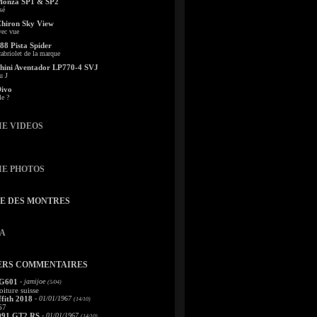
Monza SP1 & SP2
sé
Chiron Sky View
vec vue
88 Pista Spider
abriolet de la marque
ini Aventador LP770-4 SVJ
u J
Divo
le ?
IE VIDEOS
IE PHOTOS
TE DES MONTRES
A
ERS COMMENTAIRES
 G601
- jamijoe
(5/04)
oiture suisse
fith 2018
- 01/01/1967
(14/10)
67
991 GT2 RS
- 01/01/1967
(14/10)