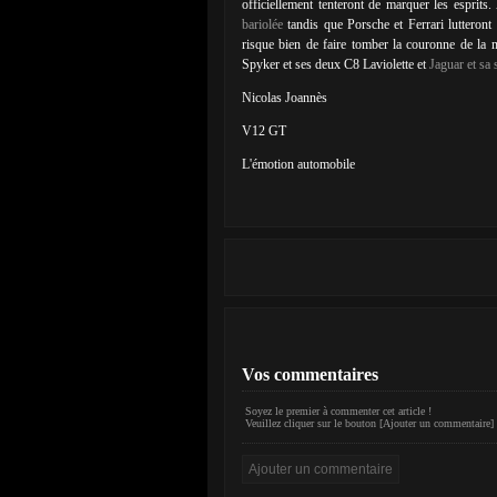
officiellement tenteront de marquer les espr
bariolée
tandis que Porsche et Ferrari lutteront
risque bien de faire tomber la couronne de la 
Spyker et ses deux C8 Laviolette et
Jaguar et s
Nicolas Joannès
V12 GT
L'émotion automobile
Vos commentaires
Soyez le premier à commenter cet article !
Veuillez cliquer sur le bouton [Ajouter un commentaire] 