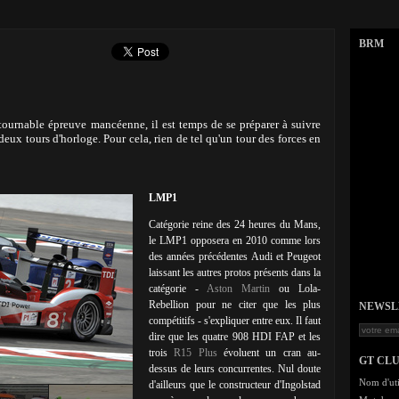
BRM
tournable épreuve mancéenne, il est temps de se préparer à suivre
deux tours d'horloge. Pour cela, rien de tel qu'un tour des forces en
LMP1
Catégorie reine des 24 heures du Mans,
le LMP1 opposera en 2010 comme lors
des années précédentes Audi et Peugeot
laissant les autres protos présents dans la
catégorie -
Aston Martin
ou Lola-
Rebellion pour ne citer que les plus
NEWSLET
compétitifs - s'expliquer entre eux. Il faut
dire que les quatre 908 HDI FAP et les
trois
R15 Plus
évoluent un cran au-
GT CL
dessus de leurs concurrentes. Nul doute
Nom d'uti
d'ailleurs que le constructeur d'Ingolstad