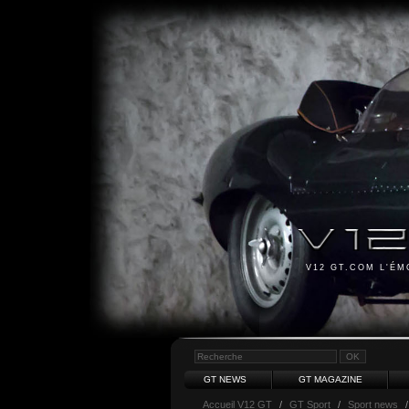
V12 GT.COM L'É
GT NEWS
GT MAGAZINE
Accueil V12 GT
/
GT Sport
/
Sport news
/