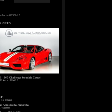
sse
NONCES
- 360 Challenge Stradale Coupé
50 km - 159900 €
935
: le remake
li Amos Delta Futurista
l'italienne