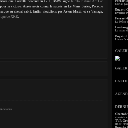
Ferrari 
its. Alors que Corvette descend en GT1, BMW signe
le retour d'une Art Car
Ode au pas
 pour la victoire. Après avoir connu le succès en Le Mans Series, Porsche
Bugatti 
marque au cheval cabré. Enfin, n'oublions pas Aston Martin et sa Vantage,
Hypercar a
a superbe XKR
.
Ferrari 4
Le 50ème c
Lamborgh
Le retour d
Bugatti 
L'arme fata
GALER
GALER
LA CO
AGEND
DERNI
ci-dessous.
Cheetah
cheetah v
TVR Grif
01/01/19
Porsche 