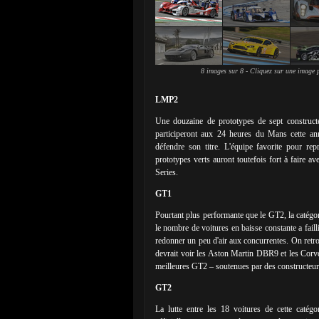
8 images sur 8 - Cliquez sur une image p
LMP2
Une douzaine de prototypes de sept construct
participeront aux 24 heures du Mans cette a
défendre son titre. L'équipe favorite pour 
prototypes verts auront toutefois fort à faire 
Series.
GT1
Pourtant plus performante que le GT2, la catégori
le nombre de voitures en baisse constante a fai
redonner un peu d'air aux concurrentes. On re
devrait voir les Aston Martin DBR9 et les Corve
meilleures GT2 – soutenues par des constructeur
GT2
La lutte entre les 18 voitures de cette catég