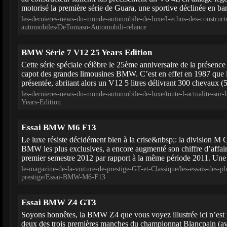
motorisé la première série de Guara, une sportive déclinée en barq
les-dernieres-news-du-monde-automobile-de-luxe/l-echos-des-construct
automobiles/DeTomaso-Automobili-relance
BMW Série 7 V12 25 Years Edition
Cette série spéciale célèbre le 25ème anniversaire de la présenc
capot des grandes limousines BMW. C’est en effet en 1987 que l
présentée, abritant alors un V12 5 litres délivrant 300 chevaux (5
les-dernieres-news-du-monde-automobile-de-luxe/toute-l-actualite-s
Years-Edition
Essai BMW M6 F13
Le luxe résiste décidément bien à la crise&nbsp;: la division M 
BMW les plus exclusives, a encore augmenté son chiffre d’affai
premier semestre 2012 par rapport à la même période 2011. Une m
le-magazine-de-la-voiture-de-prestige-GT-et-Classique/les-essais-des-pl
prestige/Essai-BMW-M6-F13
Essai BMW Z4 GT3
Soyons honnêtes, la BMW Z4 que vous voyez illustrée ici n’est p
deux des trois premières manches du championnat Blancpain (av