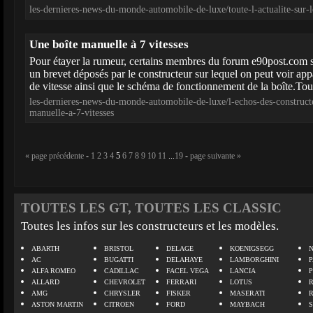
les-dernieres-news-du-monde-automobile-de-luxe/toute-l-actualite-sur
Une boîte manuelle à 7 vitesses
Pour étayer la rumeur, certains membres du forum e90post.com 
un brevet déposés par le constructeur sur lequel on peut voir appa
de vitesse ainsi que le schéma de fonctionnement de la boîte.Tout
les-dernieres-news-du-monde-automobile-de-luxe/l-echos-des-construct
manuelle-a-7-vitesses
« page précédente
-
1
2
3
4
5
6
7
8
9
10
11
...
19
-
page suivante »
TOUTES LES GT, TOUTES LES CLASSIC
Toutes les infos sur les constructeurs et les modèles.
ABARTH
BRISTOL
DELAGE
KOENIGSEGG
N
AC
BUGATTI
DELAHAYE
LAMBORGHINI
P
ALFA ROMEO
CADILLAC
FACEL VEGA
LANCIA
ALLARD
CHEVROLET
FERRARI
LOTUS
AMG
CHRYSLER
FISKER
MASERATI
ASTON MARTIN
CITROEN
FORD
MAYBACH