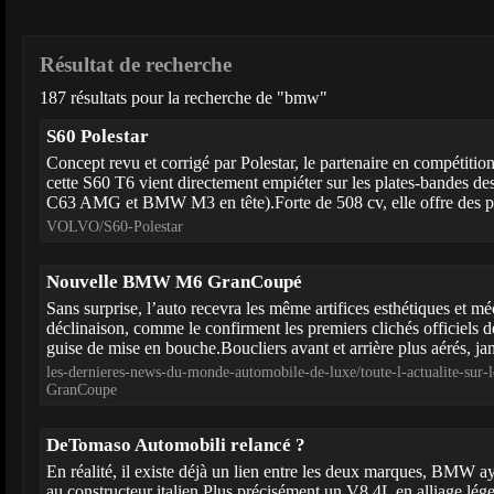
Résultat de recherche
187 résultats pour la recherche de "bmw"
S60 Polestar
Concept revu et corrigé par Polestar, le partenaire en compétitio
cette S60 T6 vient directement empiéter sur les plates-bandes d
C63 AMG et BMW M3 en tête).Forte de 508 cv, elle offre des pe
VOLVO/S60-Polestar
Nouvelle BMW M6 GranCoupé
Sans surprise, l’auto recevra les même artifices esthétiques et m
déclinaison, comme le confirment les premiers clichés officiels d
guise de mise en bouche.Boucliers avant et arrière plus aérés, jan
les-dernieres-news-du-monde-automobile-de-luxe/toute-l-actualite-s
GranCoupe
DeTomaso Automobili relancé ?
En réalité, il existe déjà un lien entre les deux marques, BMW a
au constructeur italien.Plus précisément un V8 4L en alliage lége