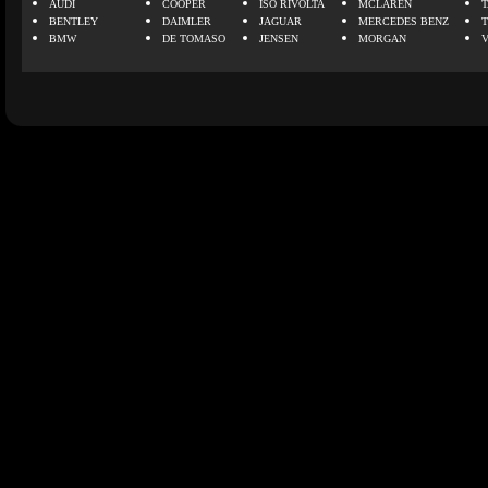
AUDI
COOPER
ISO RIVOLTA
MCLAREN
BENTLEY
DAIMLER
JAGUAR
MERCEDES BENZ
BMW
DE TOMASO
JENSEN
MORGAN